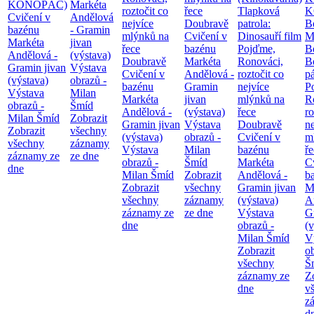
KONOPÁČ)
Markéta
roztočit co
řece
Tlapková
K
Cvičení v
Andělová
nejvíce
Doubravě
patrola:
B
bazénu
- Gramin
mlýnků na
Cvičení v
Dinosauří film
M
Markéta
jivan
řece
bazénu
Pojďme,
B
Andělová -
(výstava)
Doubravě
Markéta
Ronováci,
B
Gramin jivan
Výstava
Cvičení v
Andělová -
roztočit co
pá
(výstava)
obrazů -
bazénu
Gramin
nejvíce
P
Výstava
Milan
Markéta
jivan
mlýnků na
R
obrazů -
Šmíd
Andělová -
(výstava)
řece
ro
Milan Šmíd
Zobrazit
Gramin jivan
Výstava
Doubravě
ne
Zobrazit
všechny
(výstava)
obrazů -
Cvičení v
m
všechny
záznamy
Výstava
Milan
bazénu
ř
záznamy ze
ze dne
obrazů -
Šmíd
Markéta
C
dne
Milan Šmíd
Zobrazit
Andělová -
b
Zobrazit
všechny
Gramin jivan
M
všechny
záznamy
(výstava)
A
záznamy ze
ze dne
Výstava
G
dne
obrazů -
(v
Milan Šmíd
V
Zobrazit
o
všechny
Š
záznamy ze
Z
dne
v
z
d