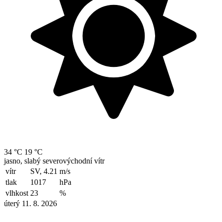
34 °C
19 °C
jasno, slabý severovýchodní vítr
vítr
SV, 4.21
m/s
tlak
1017
hPa
vlhkost
23
%
úterý 11. 8. 2026