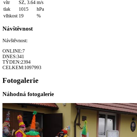
vítr
SZ, 3.64
m/s
tlak
1015
hPa
vlhkost
19
%
Návštěvnost
Návštěvnost:
ONLINE:
7
DNES:
341
TÝDEN:
2394
CELKEM:
1097993
Fotogalerie
Náhodná fotogalerie