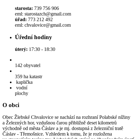
starosta:
739 756 906
eml: starostazch@gmail.com
úřad:
773 212 492
eml: chvalovice@gmail.com
Úřední hodiny
úterý:
17:30 - 18:30
142
obyvatel
359 ha
katastr
kaplička
vodní
plochy
O obci
Obec Žlebské Chvalovice se nachází na rozhraní Polabské nížiny
a Železných hor, vzdušnou čarou přibližně deset kilometrů
východně od města Čáslav a je mj. dostupná z železniční tratě
Čáslav - Třemošnice. Vzhledem k tomu, že je rozložena