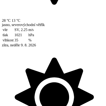
28 °C
13 °C
jasno, severovýchodní větřík
vítr
SV, 2.25
m/s
tlak
1021
hPa
vlhkost
35
%
zítra, neděle 9. 8. 2026