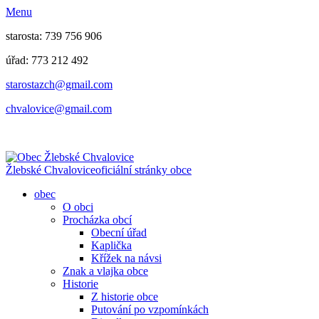
Menu
starosta: 739 756 906
úřad: 773 212 492
​​​​starostazch@gmail.com
​​​​chvalovice@gmail.com
Žlebské Chvalovice
oficiální stránky obce
obec
O obci
Procházka obcí
Obecní úřad
Kaplička
Křížek na návsi
Znak a vlajka obce
Historie
Z historie obce
Putování po vzpomínkách