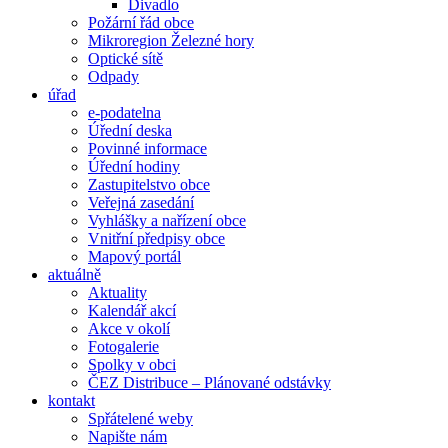
Divadlo
Požární řád obce
Mikroregion Železné hory
Optické sítě
Odpady
úřad
e-podatelna
Úřední deska
Povinné informace
Úřední hodiny
Zastupitelstvo obce
Veřejná zasedání
Vyhlášky a nařízení obce
Vnitřní předpisy obce
Mapový portál
aktuálně
Aktuality
Kalendář akcí
Akce v okolí
Fotogalerie
Spolky v obci
ČEZ Distribuce – Plánované odstávky
kontakt
Spřátelené weby
Napište nám