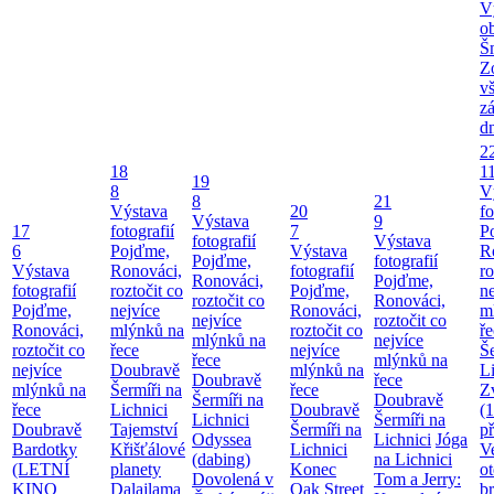
V
o
Š
Z
v
z
d
2
18
1
19
8
V
8
21
Výstava
20
fo
Výstava
9
17
fotografií
7
P
fotografií
Výstava
6
Pojďme,
Výstava
R
Pojďme,
fotografií
Výstava
Ronováci,
fotografií
ro
Ronováci,
Pojďme,
fotografií
roztočit co
Pojďme,
ne
roztočit co
Ronováci,
Pojďme,
nejvíce
Ronováci,
m
nejvíce
roztočit co
Ronováci,
mlýnků na
roztočit co
ř
mlýnků na
nejvíce
roztočit co
řece
nejvíce
Še
řece
mlýnků na
nejvíce
Doubravě
mlýnků na
Li
Doubravě
řece
mlýnků na
Šermíři na
řece
Z
Šermíři na
Doubravě
řece
Lichnici
Doubravě
(
Lichnici
Šermíři na
Doubravě
Tajemství
Šermíři na
p
Odyssea
Lichnici
Jóga
Bardotky
Křišťálové
Lichnici
V
(dabing)
na Lichnici
(LETNÍ
planety
Konec
o
Dovolená v
Tom a Jerry:
KINO
Dalajlama
Oak Street
b