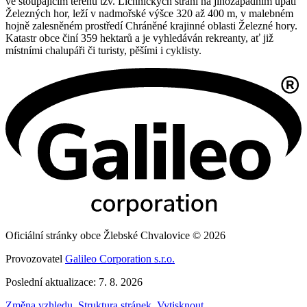
ve stoupajícím terénu tzv. Lichnických strání na jihozápadním úpatí
Železných hor, leží v nadmořské výšce 320 až 400 m, v malebném
hojně zalesněném prostředí Chráněné krajinné oblasti Železné hory.
Katastr obce činí 359 hektarů a je vyhledáván rekreanty, ať již
místními chalupáři či turisty, pěšími i cyklisty.
Oficiální stránky obce Žlebské Chvalovice © 2026
Provozovatel
Galileo Corporation s.r.o.
Poslední aktualizace: 7. 8. 2026
Změna vzhledu
,
Struktura stránek
,
Vytisknout