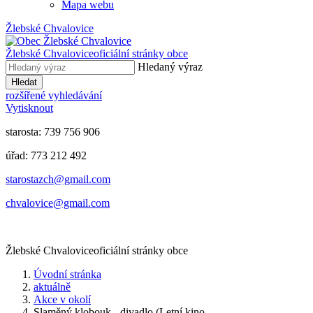
Mapa webu
Žlebské Chvalovice
Žlebské Chvalovice
oficiální stránky obce
Hledaný výraz
Hledat
rozšířené vyhledávání
Vytisknout
starosta: 739 756 906
úřad: 773 212 492
​​​​starostazch@gmail.com
​​​​chvalovice@gmail.com
Žlebské Chvalovice
oficiální stránky obce
Úvodní stránka
aktuálně
Akce v okolí
Slaměný klobouk - divadlo (Letní kino...