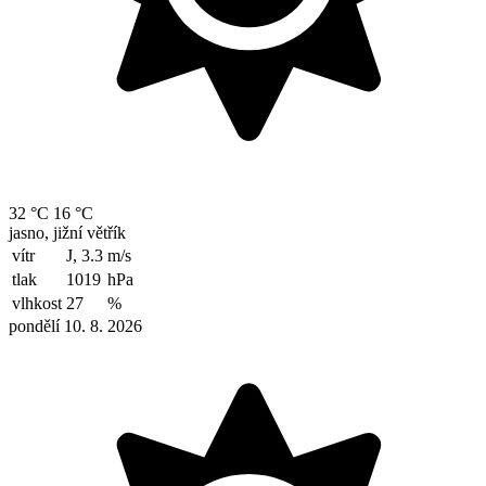
32 °C
16 °C
jasno, jižní větřík
vítr
J, 3.3
m/s
tlak
1019
hPa
vlhkost
27
%
pondělí 10. 8. 2026