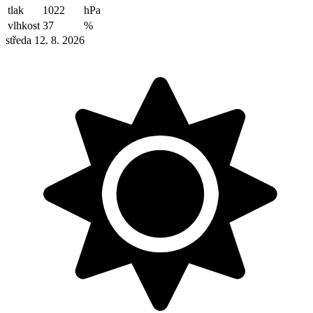
tlak
1022
hPa
vlhkost
37
%
středa 12. 8. 2026