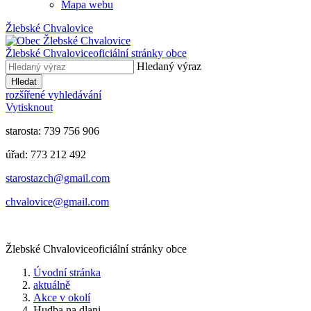
Mapa webu
Žlebské Chvalovice
Žlebské Chvalovice
oficiální stránky obce
Hledaný výraz
Hledat
rozšířené vyhledávání
Vytisknout
starosta: 739 756 906
úřad: 773 212 492
​​​​starostazch@gmail.com
​​​​chvalovice@gmail.com
Žlebské Chvalovice
oficiální stránky obce
Úvodní stránka
aktuálně
Akce v okolí
Hudba na dlani