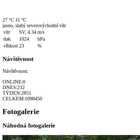
27 °C
11 °C
jasno, slabý severovýchodní vítr
vítr
SV, 4.34
m/s
tlak
1024
hPa
vlhkost
23
%
Návštěvnost
Návštěvnost:
ONLINE:
0
DNES:
232
TÝDEN:
2851
CELKEM:
1098450
Fotogalerie
Náhodná fotogalerie