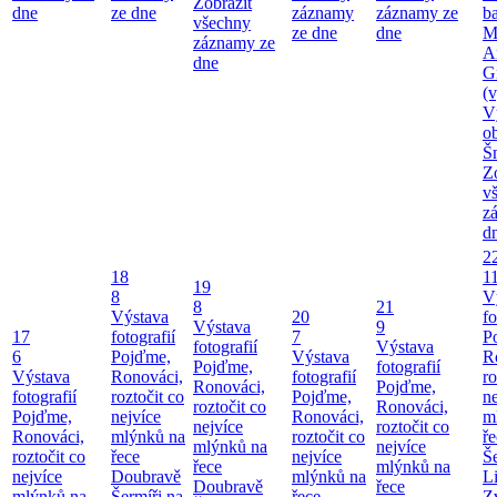
Zobrazit
dne
ze dne
záznamy
záznamy ze
b
všechny
ze dne
dne
M
záznamy ze
A
dne
G
(v
V
o
Š
Z
v
z
d
2
18
1
19
8
V
8
21
Výstava
20
fo
Výstava
9
17
fotografií
7
P
fotografií
Výstava
6
Pojďme,
Výstava
R
Pojďme,
fotografií
Výstava
Ronováci,
fotografií
ro
Ronováci,
Pojďme,
fotografií
roztočit co
Pojďme,
ne
roztočit co
Ronováci,
Pojďme,
nejvíce
Ronováci,
m
nejvíce
roztočit co
Ronováci,
mlýnků na
roztočit co
ř
mlýnků na
nejvíce
roztočit co
řece
nejvíce
Še
řece
mlýnků na
nejvíce
Doubravě
mlýnků na
Li
Doubravě
řece
mlýnků na
Šermíři na
řece
Z