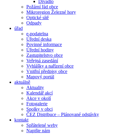
Divadlo
Požární řád obce
Mikroregion Železné hory
Optické sítě
Odpady
úřad
e-podatelna
Úřední deska
Povinné informace
Úřední hodiny
Zastupitelstvo obce
Veřejná zasedání
Vyhlášky a nařízení obce
Vnitřní předpisy obce
Mapový portál
aktuálně
Aktuality
Kalendář akcí
Akce v okolí
Fotogalerie
Spolky v obci
ČEZ Distribuce – Plánované odstávky
kontakt
Spřátelené weby
Napište nám