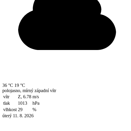
36 °C
19 °C
polojasno, mírný západní vítr
vítr
Z, 6.78
m/s
tlak
1013
hPa
vlhkost
29
%
úterý 11. 8. 2026