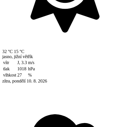
32 °C
15 °C
jasno, jižní větřík
vítr
J, 3.3
m/s
tlak
1018
hPa
vlhkost
27
%
zítra, pondělí 10. 8. 2026