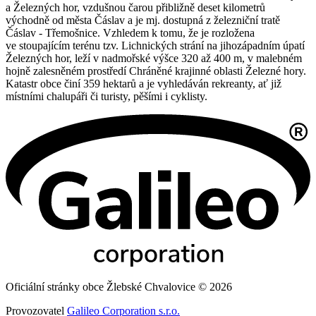
a Železných hor, vzdušnou čarou přibližně deset kilometrů
východně od města Čáslav a je mj. dostupná z železniční tratě
Čáslav - Třemošnice. Vzhledem k tomu, že je rozložena
ve stoupajícím terénu tzv. Lichnických strání na jihozápadním úpatí
Železných hor, leží v nadmořské výšce 320 až 400 m, v malebném
hojně zalesněném prostředí Chráněné krajinné oblasti Železné hory.
Katastr obce činí 359 hektarů a je vyhledáván rekreanty, ať již
místními chalupáři či turisty, pěšími i cyklisty.
Oficiální stránky obce Žlebské Chvalovice © 2026
Provozovatel
Galileo Corporation s.r.o.