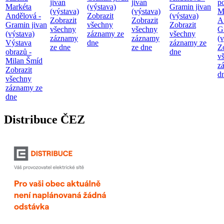
jivan
jivan
p
Markéta
(výstava)
Gramin jivan
(výstava)
(výstava)
M
Andělová -
Zobrazit
(výstava)
Zobrazit
Zobrazit
A
Gramin jivan
všechny
Zobrazit
všechny
všechny
G
(výstava)
záznamy ze
všechny
záznamy
záznamy
(v
Výstava
dne
záznamy ze
ze dne
ze dne
Z
obrazů -
dne
v
Milan Šmíd
z
Zobrazit
d
všechny
záznamy ze
dne
Distribuce ČEZ