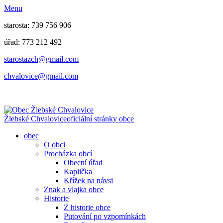
Menu
starosta: 739 756 906
úřad: 773 212 492
​​​​starostazch@gmail.com
​​​​chvalovice@gmail.com
Žlebské Chvalovice
oficiální stránky obce
obec
O obci
Procházka obcí
Obecní úřad
Kaplička
Křížek na návsi
Znak a vlajka obce
Historie
Z historie obce
Putování po vzpomínkách