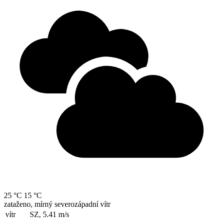
25 °C
15 °C
zataženo, mírný severozápadní vítr
vítr
SZ, 5.41
m/s