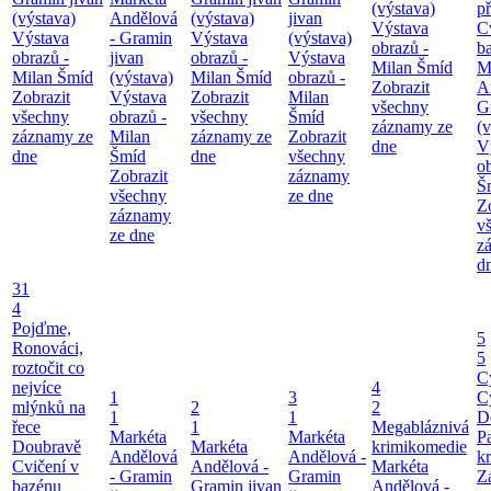
(výstava)
p
(výstava)
Andělová
(výstava)
jivan
Výstava
C
Výstava
- Gramin
Výstava
(výstava)
obrazů -
b
obrazů -
jivan
obrazů -
Výstava
Milan Šmíd
M
Milan Šmíd
(výstava)
Milan Šmíd
obrazů -
Zobrazit
A
Zobrazit
Výstava
Zobrazit
Milan
všechny
G
všechny
obrazů -
všechny
Šmíd
záznamy ze
(v
záznamy ze
Milan
záznamy ze
Zobrazit
dne
V
dne
Šmíd
dne
všechny
o
Zobrazit
záznamy
Š
všechny
ze dne
Z
záznamy
v
ze dne
z
d
31
4
Pojďme,
5
Ronováci,
5
roztočit co
C
nejvíce
4
1
3
C
mlýnků na
2
2
1
1
D
řece
1
Megabláznivá
Markéta
Markéta
P
Doubravě
Markéta
krimikomedie
Andělová
Andělová -
kr
Cvičení v
Andělová -
Markéta
- Gramin
Gramin
Z
bazénu
Gramin jivan
Andělová -