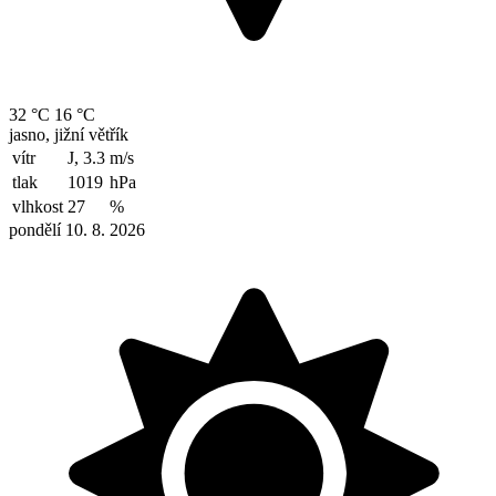
32 °C
16 °C
jasno, jižní větřík
vítr
J, 3.3
m/s
tlak
1019
hPa
vlhkost
27
%
pondělí 10. 8. 2026