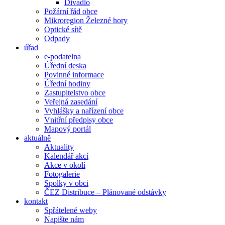
Divadlo
Požární řád obce
Mikroregion Železné hory
Optické sítě
Odpady
úřad
e-podatelna
Úřední deska
Povinné informace
Úřední hodiny
Zastupitelstvo obce
Veřejná zasedání
Vyhlášky a nařízení obce
Vnitřní předpisy obce
Mapový portál
aktuálně
Aktuality
Kalendář akcí
Akce v okolí
Fotogalerie
Spolky v obci
ČEZ Distribuce – Plánované odstávky
kontakt
Spřátelené weby
Napište nám