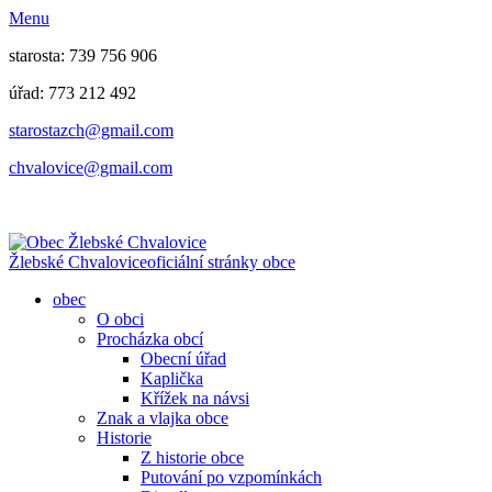
Menu
starosta: 739 756 906
úřad: 773 212 492
​​​​starostazch@gmail.com
​​​​chvalovice@gmail.com
Žlebské Chvalovice
oficiální stránky obce
obec
O obci
Procházka obcí
Obecní úřad
Kaplička
Křížek na návsi
Znak a vlajka obce
Historie
Z historie obce
Putování po vzpomínkách