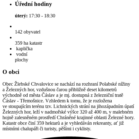
Úřední hodiny
úterý:
17:30 - 18:30
142
obyvatel
359 ha
katastr
kaplička
vodní
plochy
O obci
Obec Žlebské Chvalovice se nachází na rozhraní Polabské nížiny
a Železných hor, vzdušnou čarou přibližně deset kilometrů
východně od města Čáslav a je mj. dostupná z železniční tratě
Čáslav - Třemošnice. Vzhledem k tomu, že je rozložena
ve stoupajícím terénu tzv. Lichnických strání na jihozápadním úpatí
Železných hor, leží v nadmořské výšce 320 až 400 m, v malebném
hojně zalesněném prostředí Chráněné krajinné oblasti Železné hory.
Katastr obce činí 359 hektarů a je vyhledáván rekreanty, ať již
místními chalupáři či turisty, pěšími i cyklisty.