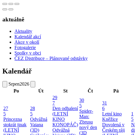
aktuálně
Aktuality
Kalendář akcí
Akce v okolí
Fotogalerie
Spolky v obci
ČEZ Distribuce – Plánované odstávky
Kalendář
Srpen
2026
Po
Út
St
Čt
Pá
29
30
7
31
5
27
28
Den odhalení
6
Spider-
5
5
(LETNÍ
Letní kino
1
Man:
Princezna
Odvážná
KINO
Kněžice
5
Zbrusu
stokrát jinak
Vaiana
KONOPÁČ)
Dovolená v
N
nový den
(LETNÍ
(3D)
Odvážná
Českém ráji
d
(3D