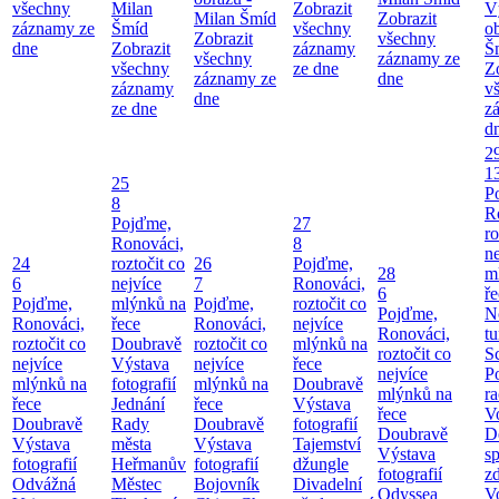
všechny
Milan
Zobrazit
V
Milan Šmíd
Zobrazit
záznamy ze
Šmíd
všechny
o
Zobrazit
všechny
dne
Zobrazit
záznamy
Š
všechny
záznamy ze
všechny
ze dne
Z
záznamy ze
dne
záznamy
v
dne
ze dne
z
d
2
1
25
P
8
R
Pojďme,
27
ro
Ronováci,
8
ne
24
roztočit co
26
Pojďme,
28
m
6
nejvíce
7
Ronováci,
6
ř
Pojďme,
mlýnků na
Pojďme,
roztočit co
Pojďme,
N
Ronováci,
řece
Ronováci,
nejvíce
Ronováci,
tu
roztočit co
Doubravě
roztočit co
mlýnků na
roztočit co
S
nejvíce
Výstava
nejvíce
řece
nejvíce
P
mlýnků na
fotografií
mlýnků na
Doubravě
mlýnků na
ra
řece
Jednání
řece
Výstava
řece
V
Doubravě
Rady
Doubravě
fotografií
Doubravě
D
Výstava
města
Výstava
Tajemství
Výstava
sp
fotografií
Heřmanův
fotografií
džungle
fotografií
zd
Odvážná
Městec
Bojovník
Divadelní
Odyssea
V