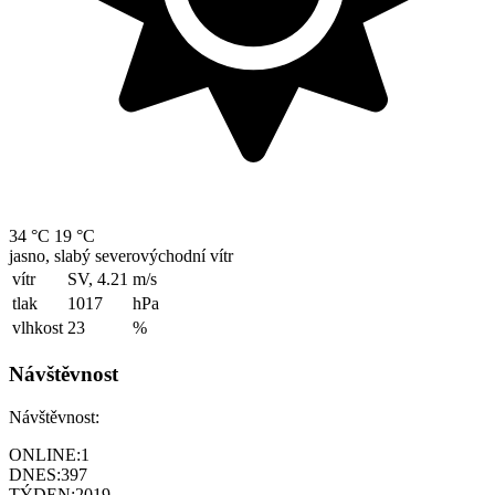
34 °C
19 °C
jasno, slabý severovýchodní vítr
vítr
SV, 4.21
m/s
tlak
1017
hPa
vlhkost
23
%
Návštěvnost
Návštěvnost:
ONLINE:
1
DNES:
397
TÝDEN:
2019