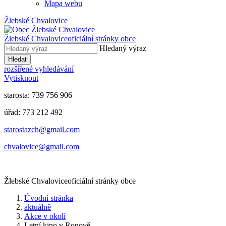
Mapa webu
Žlebské Chvalovice
Žlebské Chvalovice
oficiální stránky obce
Hledaný výraz
Hledat
rozšířené vyhledávání
Vytisknout
starosta: 739 756 906
úřad: 773 212 492
​​​​starostazch@gmail.com
​​​​chvalovice@gmail.com
Žlebské Chvalovice
oficiální stránky obce
Úvodní stránka
aktuálně
Akce v okolí
Letní kino v Ronově