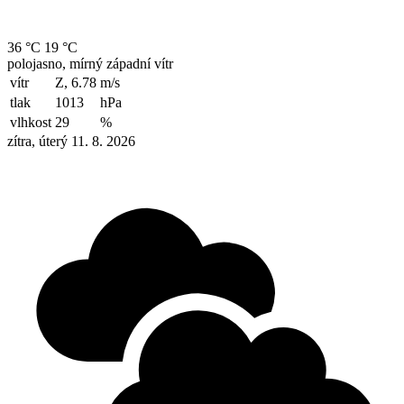
36 °C
19 °C
polojasno, mírný západní vítr
vítr
Z, 6.78
m/s
tlak
1013
hPa
vlhkost
29
%
zítra, úterý 11. 8. 2026