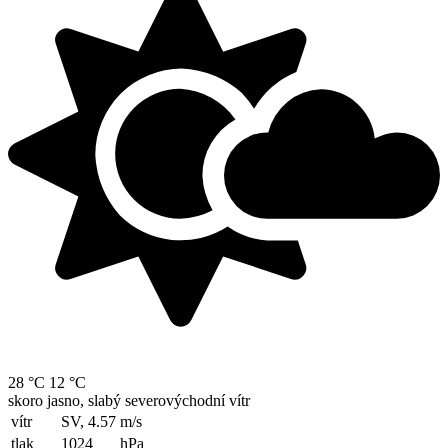
28 °C
12 °C
skoro jasno, slabý severovýchodní vítr
vítr
SV, 4.57
m/s
tlak
1024
hPa