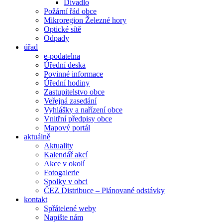
Divadlo
Požární řád obce
Mikroregion Železné hory
Optické sítě
Odpady
úřad
e-podatelna
Úřední deska
Povinné informace
Úřední hodiny
Zastupitelstvo obce
Veřejná zasedání
Vyhlášky a nařízení obce
Vnitřní předpisy obce
Mapový portál
aktuálně
Aktuality
Kalendář akcí
Akce v okolí
Fotogalerie
Spolky v obci
ČEZ Distribuce – Plánované odstávky
kontakt
Spřátelené weby
Napište nám