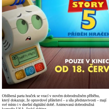
Oblíbená parta hraček se vrací v novém dobrodružném příběhu,
který dokazuje, že opravdové přátelství – a síla představivosti – mají
své místo i v dnešní digitální době. Animovaná dobrodružná
komedie USA, český dabing.