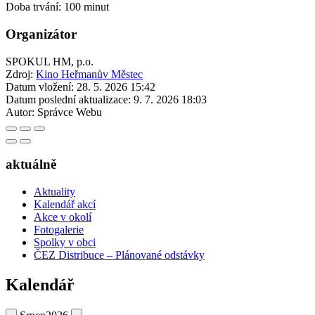
Doba trvání: 100 minut
Organizátor
SPOKUL HM, p.o.
Zdroj:
Kino Heřmanův Městec
Datum vložení:
28. 5. 2026 15:42
Datum poslední aktualizace:
9. 7. 2026 18:03
Autor:
Správce Webu
aktuálně
Aktuality
Kalendář akcí
Akce v okolí
Fotogalerie
Spolky v obci
ČEZ Distribuce – Plánované odstávky
Kalendář