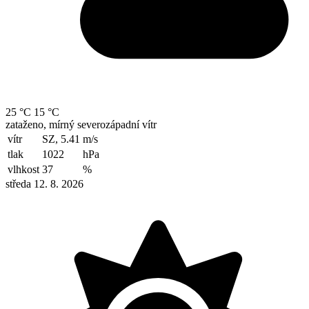
25 °C
15 °C
zataženo, mírný severozápadní vítr
vítr
SZ, 5.41
m/s
tlak
1022
hPa
vlhkost
37
%
středa 12. 8. 2026