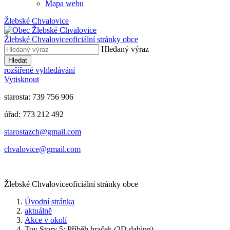
Mapa webu
Žlebské Chvalovice
Žlebské Chvalovice
oficiální stránky obce
Hledaný výraz
Hledat
rozšířené vyhledávání
Vytisknout
starosta: 739 756 906
úřad: 773 212 492
​​​​starostazch@gmail.com
​​​​chvalovice@gmail.com
Žlebské Chvalovice
oficiální stránky obce
Úvodní stránka
aktuálně
Akce v okolí
Toy Story 5: Příběh hraček (2D dabing)