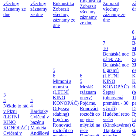
Enkaustika
všechny
všechny
Enkaustika
Zobrazit
z
Zobrazit
záznamy ze
záznamy
Zobrazit
všechny
d
všechny
dne
ze dne
všechny
záznamy ze
záznamy
záznamy ze
dne
ze dne
dne
8
1
7
B
10
M
Benátská noc
B
pátek 7.8.
S
Benátská noc
Z
5
6 gramů
d
6
6
(LETNÍ
K
Mimoni a
5
KINO
K
monstra
Mesiáš
KONOPÁČ)
B
(LETNÍ
(záznam
Šeptej
(
3
KINO
opery)
(obnovená
T
4
4
KONOPÁČ)
Pojďme,
premiéra - 30.
pa
Někdo to rád
4
Odyssea
Ronováci,
výročí)
Di
v Plzni
Bardotky
(dabing)
roztočit co
Hudební retro
Ry
(LETNÍ
Cvičení v
Pojďme,
nejvíce
večer
Li
KINO
bazénu
Ronováci,
mlýnků na
(Kinokavárna)
G
KONOPÁČ)
Markéta
roztočit co
řece
Tlapková
st
Cvičení v
Andělová
nejvíce
Doubravě
patrola:
V