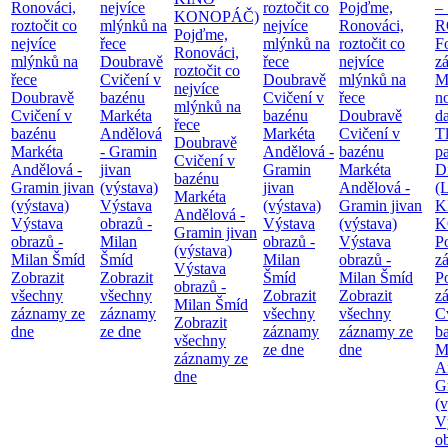
Ronováci,
nejvíce
roztočit co
Pojďme,
– 
KONOPÁČ)
roztočit co
mlýnků na
nejvíce
Ronováci,
R
Pojďme,
nejvíce
řece
mlýnků na
roztočit co
F
Ronováci,
mlýnků na
Doubravě
řece
nejvíce
z
roztočit co
řece
Cvičení v
Doubravě
mlýnků na
M
nejvíce
Doubravě
bazénu
Cvičení v
řece
n
mlýnků na
Cvičení v
Markéta
bazénu
Doubravě
d
řece
bazénu
Andělová
Markéta
Cvičení v
T
Doubravě
Markéta
- Gramin
Andělová -
bazénu
pa
Cvičení v
Andělová -
jivan
Gramin
Markéta
Di
bazénu
Gramin jivan
(výstava)
jivan
Andělová -
(
Markéta
(výstava)
Výstava
(výstava)
Gramin jivan
K
Andělová -
Výstava
obrazů -
Výstava
(výstava)
K
Gramin jivan
obrazů -
Milan
obrazů -
Výstava
P
(výstava)
Milan Šmíd
Šmíd
Milan
obrazů -
z
Výstava
Zobrazit
Zobrazit
Šmíd
Milan Šmíd
P
obrazů -
všechny
všechny
Zobrazit
Zobrazit
z
Milan Šmíd
záznamy ze
záznamy
všechny
všechny
C
Zobrazit
dne
ze dne
záznamy
záznamy ze
b
všechny
ze dne
dne
M
záznamy ze
A
dne
G
(v
V
o