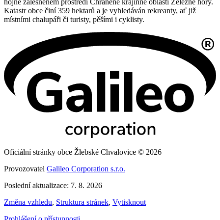
hojně zalesněném prostředí Chráněné krajinné oblasti Železné hory.
Katastr obce činí 359 hektarů a je vyhledáván rekreanty, ať již
místními chalupáři či turisty, pěšími i cyklisty.
Oficiální stránky obce Žlebské Chvalovice © 2026
Provozovatel
Galileo Corporation s.r.o.
Poslední aktualizace: 7. 8. 2026
Změna vzhledu
,
Struktura stránek
,
Vytisknout
Prohlášení o přístupnosti