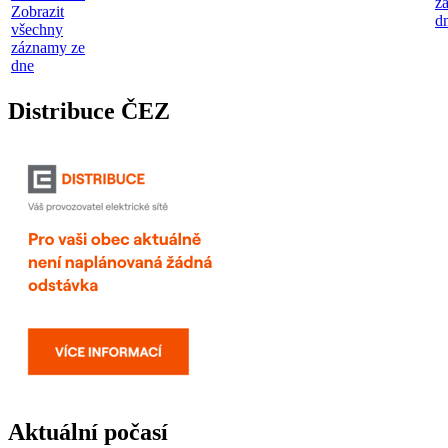
z
Zobrazit
d
všechny
záznamy ze
dne
Distribuce ČEZ
Aktuální počasí