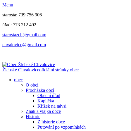
Menu
starosta: 739 756 906
úřad: 773 212 492
​​​​starostazch@gmail.com
​​​​chvalovice@gmail.com
Žlebské Chvalovice
oficiální stránky obce
obec
O obci
Procházka obcí
Obecní úřad
Kaplička
Křížek na návsi
Znak a vlajka obce
Historie
Z historie obce
Putování po vzpomínkách