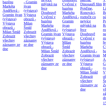
bazénu
- Gramin
mlýnků na
Cvičení v
Dinosauří film
Ry
Markéta
jivan
řece
bazénu
Pojďme,
Li
Andělová -
(výstava)
Doubravě
Markéta
Ronováci,
B
Gramin jivan
Výstava
Cvičení v
Andělová -
roztočit co
pá
(výstava)
obrazů -
bazénu
Gramin
nejvíce
P
Výstava
Milan
Markéta
jivan
mlýnků na
R
obrazů -
Šmíd
Andělová -
(výstava)
řece
ro
Milan Šmíd
Zobrazit
Gramin jivan
Výstava
Doubravě
ne
Zobrazit
všechny
(výstava)
obrazů -
Cvičení v
m
všechny
záznamy
Výstava
Milan
bazénu
ř
záznamy ze
ze dne
obrazů -
Šmíd
Markéta
C
dne
Milan Šmíd
Zobrazit
Andělová -
b
Zobrazit
všechny
Gramin jivan
M
všechny
záznamy
(výstava)
A
záznamy ze
ze dne
Výstava
G
dne
obrazů -
(v
Milan Šmíd
V
Zobrazit
o
všechny
Š
záznamy ze
Z
dne
v
z
d
1