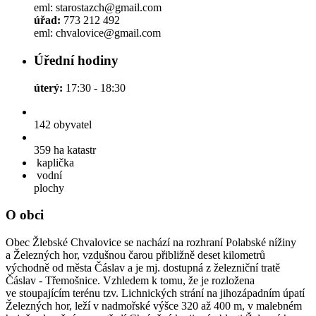
eml: starostazch@gmail.com
úřad:
773 212 492
eml: chvalovice@gmail.com
Úřední hodiny
úterý:
17:30 - 18:30
142
obyvatel
359 ha
katastr
kaplička
vodní
plochy
O obci
Obec Žlebské Chvalovice se nachází na rozhraní Polabské nížiny
a Železných hor, vzdušnou čarou přibližně deset kilometrů
východně od města Čáslav a je mj. dostupná z železniční tratě
Čáslav - Třemošnice. Vzhledem k tomu, že je rozložena
ve stoupajícím terénu tzv. Lichnických strání na jihozápadním úpatí
Železných hor, leží v nadmořské výšce 320 až 400 m, v malebném