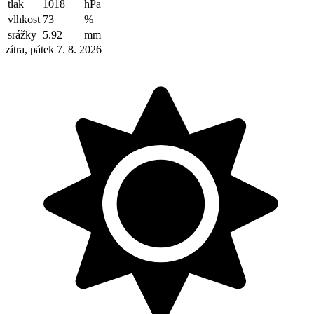
tlak
1018
hPa
vlhkost
73
%
srážky
5.92
mm
zítra, pátek 7. 8. 2026