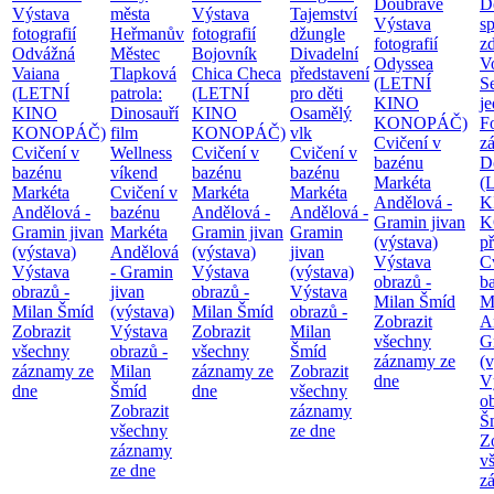
Doubravě
D
Výstava
města
Výstava
Tajemství
Výstava
sp
fotografií
Heřmanův
fotografií
džungle
fotografií
zd
Odvážná
Městec
Bojovník
Divadelní
Odyssea
V
Vaiana
Tlapková
Chica Checa
představení
(LETNÍ
S
(LETNÍ
patrola:
(LETNÍ
pro děti
KINO
j
KINO
Dinosauří
KINO
Osamělý
KONOPÁČ)
F
KONOPÁČ)
film
KONOPÁČ)
vlk
Cvičení v
z
Cvičení v
Wellness
Cvičení v
Cvičení v
bazénu
D
bazénu
víkend
bazénu
bazénu
Markéta
(
Markéta
Cvičení v
Markéta
Markéta
Andělová -
K
Andělová -
bazénu
Andělová -
Andělová -
Gramin jivan
K
Gramin jivan
Markéta
Gramin jivan
Gramin
(výstava)
p
(výstava)
Andělová
(výstava)
jivan
Výstava
C
Výstava
- Gramin
Výstava
(výstava)
obrazů -
b
obrazů -
jivan
obrazů -
Výstava
Milan Šmíd
M
Milan Šmíd
(výstava)
Milan Šmíd
obrazů -
Zobrazit
A
Zobrazit
Výstava
Zobrazit
Milan
všechny
G
všechny
obrazů -
všechny
Šmíd
záznamy ze
(v
záznamy ze
Milan
záznamy ze
Zobrazit
dne
V
dne
Šmíd
dne
všechny
o
Zobrazit
záznamy
Š
všechny
ze dne
Z
záznamy
v
ze dne
z