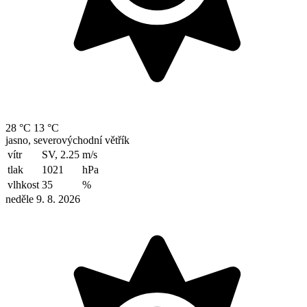
28 °C
13 °C
jasno, severovýchodní větřík
vítr
SV, 2.25
m/s
tlak
1021
hPa
vlhkost
35
%
neděle 9. 8. 2026