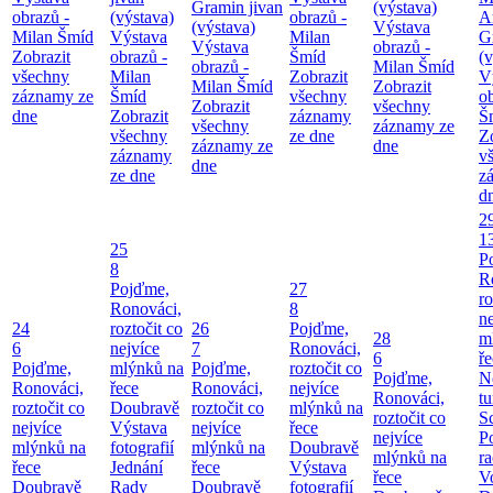
Gramin jivan
(výstava)
obrazů -
(výstava)
obrazů -
A
(výstava)
Výstava
Milan Šmíd
Výstava
Milan
G
Výstava
obrazů -
Zobrazit
obrazů -
Šmíd
(v
obrazů -
Milan Šmíd
všechny
Milan
Zobrazit
V
Milan Šmíd
Zobrazit
záznamy ze
Šmíd
všechny
o
Zobrazit
všechny
dne
Zobrazit
záznamy
Š
všechny
záznamy ze
všechny
ze dne
Z
záznamy ze
dne
záznamy
v
dne
ze dne
z
d
2
1
25
P
8
R
Pojďme,
27
ro
Ronováci,
8
ne
24
roztočit co
26
Pojďme,
28
m
6
nejvíce
7
Ronováci,
6
ř
Pojďme,
mlýnků na
Pojďme,
roztočit co
Pojďme,
N
Ronováci,
řece
Ronováci,
nejvíce
Ronováci,
tu
roztočit co
Doubravě
roztočit co
mlýnků na
roztočit co
S
nejvíce
Výstava
nejvíce
řece
nejvíce
P
mlýnků na
fotografií
mlýnků na
Doubravě
mlýnků na
ra
řece
Jednání
řece
Výstava
řece
V
Doubravě
Rady
Doubravě
fotografií