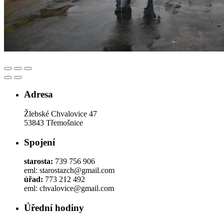
Adresa
Žlebské Chvalovice 47
53843 Třemošnice
Spojení
starosta:
739 756 906
eml: starostazch@gmail.com
úřad:
773 212 492
eml: chvalovice@gmail.com
Úřední hodiny