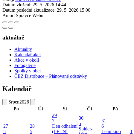
Datum vložení:
29. 5. 2026 14:44
Datum poslední aktualizace:
29. 5. 2026 15:00
Autor:
Správce Webu
aktuálně
Aktuality
Kalendář akcí
Akce v okolí
Fotogalerie
Spolky v obci
ČEZ Distribuce – Plánované odstávky
Kalendář
Srpen
2026
Po
Út
St
Čt
Pá
29
30
7
31
5
27
28
Den odhalení
6
Spider-
5
5
(LETNÍ
Letní kino
1