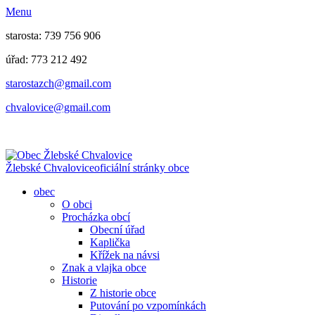
Menu
starosta: 739 756 906
úřad: 773 212 492
​​​​starostazch@gmail.com
​​​​chvalovice@gmail.com
Žlebské Chvalovice
oficiální stránky obce
obec
O obci
Procházka obcí
Obecní úřad
Kaplička
Křížek na návsi
Znak a vlajka obce
Historie
Z historie obce
Putování po vzpomínkách