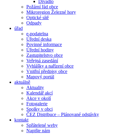
Divadlo
Požární řád obce
Mikroregion Železné hory
Optické sítě
Odpady
úřad
e-podatelna
Úřední deska
Povinné informace
Úřední hodiny
Zastupitelstvo obce
Veřejná zasedání
Vyhlášky a nařízení obce
Vnitřní předpisy obce
Mapový portál
aktuálně
Aktuality
Kalendář akcí
Akce v okolí
Fotogalerie
Spolky v obci
ČEZ Distribuce – Plánované odstávky
kontakt
Spřátelené weby
Napište nám