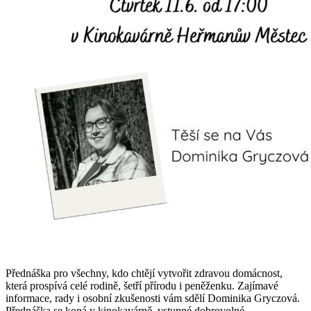
Přednáška pro všechny, kdo chtějí vytvořit zdravou domácnost,
která prospívá celé rodině, šetří přírodu i peněženku. Zajímavé
informace, rady i osobní zkušenosti vám sdělí Dominika Gryczová.
Přednáška se koná v kinokavárně, vstupné dobrovolné.