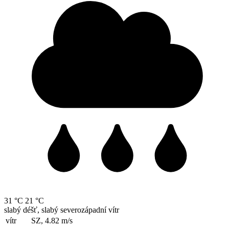
31 °C
21 °C
slabý déšť, slabý severozápadní vítr
vítr
SZ, 4.82
m/s