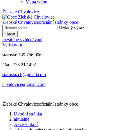
Mapa webu
Žlebské Chvalovice
Žlebské Chvalovice
oficiální stránky obce
Hledaný výraz
Hledat
rozšířené vyhledávání
Vytisknout
starosta: 739 756 906
úřad: 773 212 492
​​​​starostazch@gmail.com
​​​​chvalovice@gmail.com
Žlebské Chvalovice
oficiální stránky obce
Úvodní stránka
aktuálně
Akce v okolí
Jak na zdravější domácnost - přednáška...