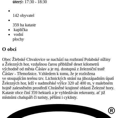
úterý:
17:30 - 18:30
142
obyvatel
359 ha
katastr
kaplička
vodní
plochy
O obci
Obec Žlebské Chvalovice se nachází na rozhraní Polabské nížiny
a Železných hor, vzdušnou čarou přibližně deset kilometrů
východně od města Čáslav a je mj. dostupná z železniční tratě
Čáslav - Třemošnice. Vzhledem k tomu, že je rozložena
ve stoupajícím terénu tzv. Lichnických strání na jihozápadním úpatí
Železných hor, leží v nadmořské výšce 320 až 400 m, v malebném
hojně zalesněném prostředí Chráněné krajinné oblasti Železné hory.
Katastr obce činí 359 hektarů a je vyhledáván rekreanty, ať již
místními chalupáři či turisty, pěšími i cyklisty.