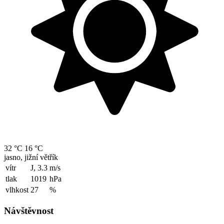
32 °C
16 °C
jasno, jižní větřík
vítr
J, 3.3
m/s
tlak
1019
hPa
vlhkost
27
%
Návštěvnost