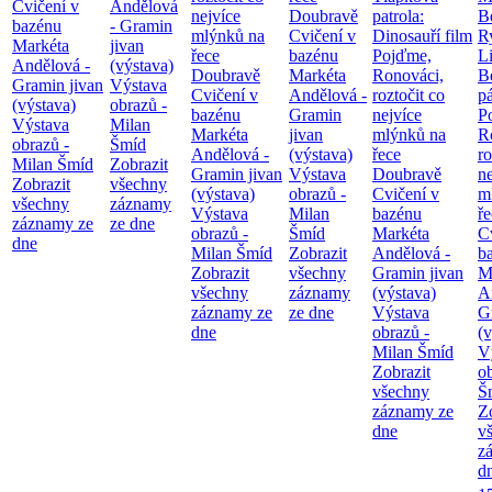
Cvičení v
Andělová
nejvíce
Doubravě
patrola:
B
bazénu
- Gramin
mlýnků na
Cvičení v
Dinosauří film
Ry
Markéta
jivan
řece
bazénu
Pojďme,
Li
Andělová -
(výstava)
Doubravě
Markéta
Ronováci,
B
Gramin jivan
Výstava
Cvičení v
Andělová -
roztočit co
pá
(výstava)
obrazů -
bazénu
Gramin
nejvíce
P
Výstava
Milan
Markéta
jivan
mlýnků na
R
obrazů -
Šmíd
Andělová -
(výstava)
řece
ro
Milan Šmíd
Zobrazit
Gramin jivan
Výstava
Doubravě
ne
Zobrazit
všechny
(výstava)
obrazů -
Cvičení v
m
všechny
záznamy
Výstava
Milan
bazénu
ř
záznamy ze
ze dne
obrazů -
Šmíd
Markéta
C
dne
Milan Šmíd
Zobrazit
Andělová -
b
Zobrazit
všechny
Gramin jivan
M
všechny
záznamy
(výstava)
A
záznamy ze
ze dne
Výstava
G
dne
obrazů -
(v
Milan Šmíd
V
Zobrazit
o
všechny
Š
záznamy ze
Z
dne
v
z
d