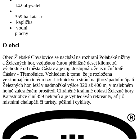
142
obyvatel
359 ha
katastr
kaplička
vodní
plochy
O obci
Obec Žlebské Chvalovice se nachází na rozhraní Polabské nížiny
a Železných hor, vzdušnou čarou přibližně deset kilometrů
východně od města Čáslav a je mj. dostupná z železniční tratě
Čáslav - Třemošnice. Vzhledem k tomu, že je rozložena
ve stoupajícím terénu tzv. Lichnických strání na jihozápadním úpatí
Železných hor, leží v nadmořské výšce 320 až 400 m, v malebném
hojně zalesněném prostředí Chráněné krajinné oblasti Železné hory.
Katastr obce činí 359 hektarů a je vyhledáván rekreanty, ať již
místními chalupáři či turisty, pěšími i cyklisty.