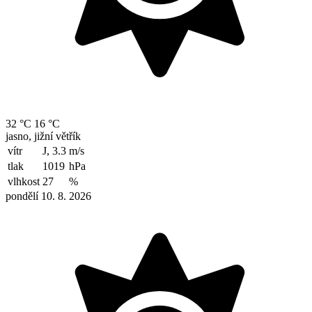
32 °C
16 °C
jasno, jižní větřík
vítr
J, 3.3
m/s
tlak
1019
hPa
vlhkost
27
%
pondělí 10. 8. 2026