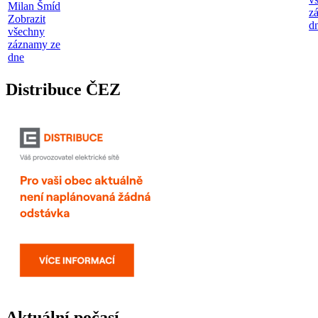
Milan Šmíd
z
Zobrazit
d
všechny
záznamy ze
dne
Distribuce ČEZ
Aktuální počasí