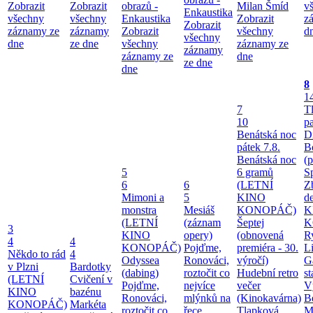
Zobrazit
Zobrazit
obrazů -
Milan Šmíd
v
Enkaustika
všechny
všechny
Enkaustika
Zobrazit
z
Zobrazit
záznamy ze
záznamy
Zobrazit
všechny
d
všechny
dne
ze dne
všechny
záznamy ze
záznamy
záznamy ze
dne
ze dne
dne
8
1
7
T
10
pa
Benátská noc
Di
pátek 7.8.
B
Benátská noc
(
5
6 gramů
S
6
6
(LETNÍ
Z
Mimoni a
5
KINO
d
monstra
Mesiáš
KONOPÁČ)
K
(LETNÍ
(záznam
Šeptej
K
3
KINO
opery)
(obnovená
Ry
4
4
KONOPÁČ)
Pojďme,
premiéra - 30.
Li
Někdo to rád
4
Odyssea
Ronováci,
výročí)
G
v Plzni
Bardotky
(dabing)
roztočit co
Hudební retro
st
(LETNÍ
Cvičení v
Pojďme,
nejvíce
večer
V
KINO
bazénu
Ronováci,
mlýnků na
(Kinokavárna)
B
KONOPÁČ)
Markéta
roztočit co
řece
Tlapková
M