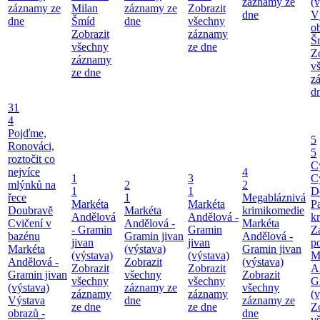
záznamy ze
(v
záznamy ze
Milan
záznamy ze
Zobrazit
dne
V
dne
Šmíd
dne
všechny
o
Zobrazit
záznamy
Š
všechny
ze dne
Z
záznamy
v
ze dne
z
d
31
4
Pojďme,
5
Ronováci,
5
roztočit co
C
nejvíce
4
1
3
C
mlýnků na
2
2
1
1
D
řece
1
Megabláznivá
Markéta
Markéta
P
Doubravě
Markéta
krimikomedie
Andělová
Andělová -
kr
Cvičení v
Andělová -
Markéta
- Gramin
Gramin
Z
bazénu
Gramin jivan
Andělová -
jivan
jivan
p
Markéta
(výstava)
Gramin jivan
(výstava)
(výstava)
M
Andělová -
Zobrazit
(výstava)
Zobrazit
Zobrazit
A
Gramin jivan
všechny
Zobrazit
všechny
všechny
G
(výstava)
záznamy ze
všechny
záznamy
záznamy
(v
Výstava
dne
záznamy ze
ze dne
ze dne
Z
obrazů -
dne
v