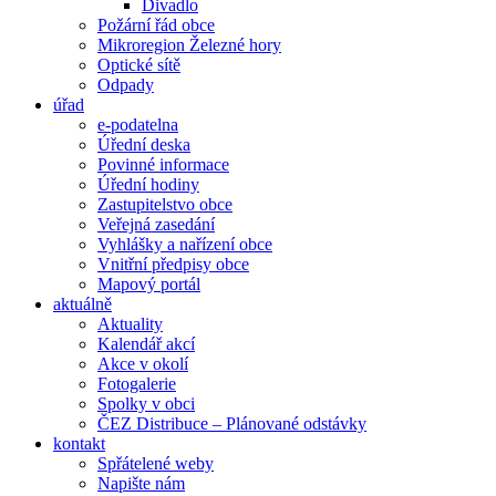
Divadlo
Požární řád obce
Mikroregion Železné hory
Optické sítě
Odpady
úřad
e-podatelna
Úřední deska
Povinné informace
Úřední hodiny
Zastupitelstvo obce
Veřejná zasedání
Vyhlášky a nařízení obce
Vnitřní předpisy obce
Mapový portál
aktuálně
Aktuality
Kalendář akcí
Akce v okolí
Fotogalerie
Spolky v obci
ČEZ Distribuce – Plánované odstávky
kontakt
Spřátelené weby
Napište nám