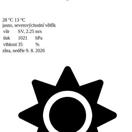
28 °C
13 °C
jasno, severovýchodní větřík
vítr
SV, 2.25
m/s
tlak
1021
hPa
vlhkost
35
%
zítra, neděle 9. 8. 2026