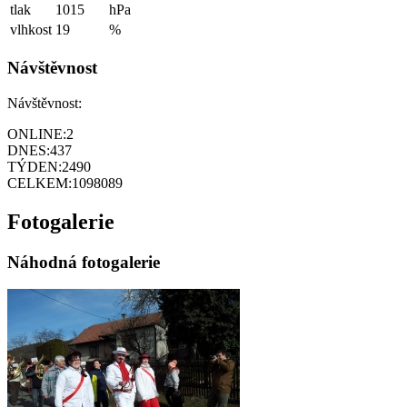
tlak
1015
hPa
vlhkost
19
%
Návštěvnost
Návštěvnost:
ONLINE:
2
DNES:
437
TÝDEN:
2490
CELKEM:
1098089
Fotogalerie
Náhodná fotogalerie