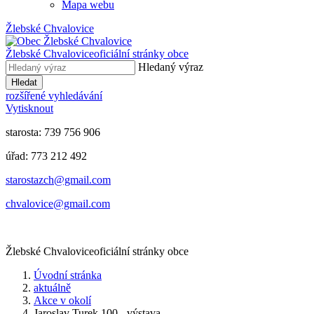
Mapa webu
Žlebské Chvalovice
Žlebské Chvalovice
oficiální stránky obce
Hledaný výraz
Hledat
rozšířené vyhledávání
Vytisknout
starosta: 739 756 906
úřad: 773 212 492
​​​​starostazch@gmail.com
​​​​chvalovice@gmail.com
Žlebské Chvalovice
oficiální stránky obce
Úvodní stránka
aktuálně
Akce v okolí
Jaroslav Turek 100 - výstava