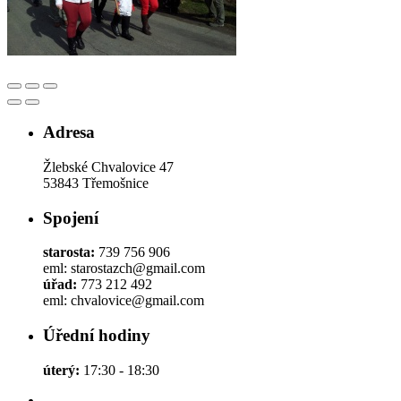
Adresa
Žlebské Chvalovice 47
53843 Třemošnice
Spojení
starosta:
739 756 906
eml: starostazch@gmail.com
úřad:
773 212 492
eml: chvalovice@gmail.com
Úřední hodiny
úterý:
17:30 - 18:30