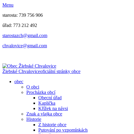
Menu
starosta: 739 756 906
úřad: 773 212 492
​​​​starostazch@gmail.com
​​​​chvalovice@gmail.com
Žlebské Chvalovice
oficiální stránky obce
obec
O obci
Procházka obcí
Obecní úřad
Kaplička
Křížek na návsi
Znak a vlajka obce
Historie
Z historie obce
Putování po vzpomínkách