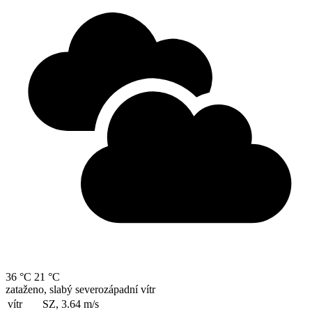
36 °C
21 °C
zataženo, slabý severozápadní vítr
vítr
SZ, 3.64
m/s