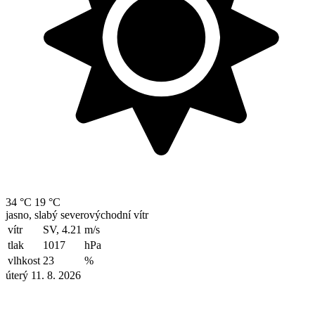
34 °C
19 °C
jasno, slabý severovýchodní vítr
vítr
SV, 4.21
m/s
tlak
1017
hPa
vlhkost
23
%
úterý 11. 8. 2026