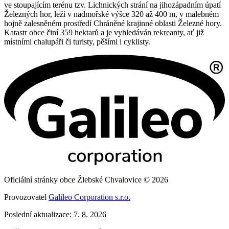
ve stoupajícím terénu tzv. Lichnických strání na jihozápadním úpatí
Železných hor, leží v nadmořské výšce 320 až 400 m, v malebném
hojně zalesněném prostředí Chráněné krajinné oblasti Železné hory.
Katastr obce činí 359 hektarů a je vyhledáván rekreanty, ať již
místními chalupáři či turisty, pěšími i cyklisty.
Oficiální stránky obce Žlebské Chvalovice © 2026
Provozovatel
Galileo Corporation s.r.o.
Poslední aktualizace: 7. 8. 2026