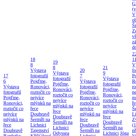
G
(v
V
o
Š
Z
v
z
d
2
18
1
19
8
V
8
21
Výstava
20
fo
Výstava
9
17
fotografií
7
P
fotografií
Výstava
6
Pojďme,
Výstava
R
Pojďme,
fotografií
Výstava
Ronováci,
fotografií
ro
Ronováci,
Pojďme,
fotografií
roztočit co
Pojďme,
ne
roztočit co
Ronováci,
Pojďme,
nejvíce
Ronováci,
m
nejvíce
roztočit co
Ronováci,
mlýnků na
roztočit co
ř
mlýnků na
nejvíce
roztočit co
řece
nejvíce
Še
řece
mlýnků na
nejvíce
Doubravě
mlýnků na
Li
Doubravě
řece
mlýnků na
Šermíři na
řece
Z
Šermíři na
Doubravě
řece
Lichnici
Doubravě
(
Lichnici
Šermíři na
Doubravě
Tajemství
Šermíři na
p
Odyssea
Lichnici
Jóga
Bardotky
Křišťálové
Lichnici
V