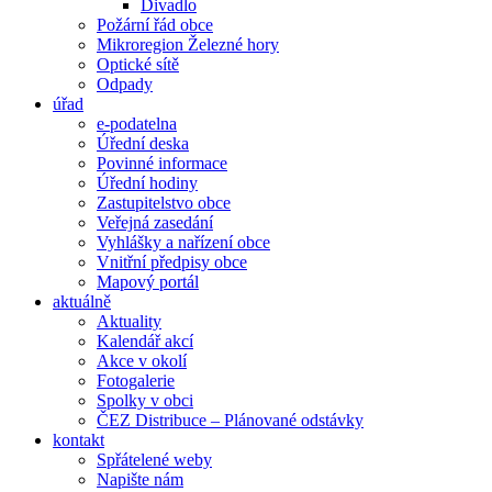
Divadlo
Požární řád obce
Mikroregion Železné hory
Optické sítě
Odpady
úřad
e-podatelna
Úřední deska
Povinné informace
Úřední hodiny
Zastupitelstvo obce
Veřejná zasedání
Vyhlášky a nařízení obce
Vnitřní předpisy obce
Mapový portál
aktuálně
Aktuality
Kalendář akcí
Akce v okolí
Fotogalerie
Spolky v obci
ČEZ Distribuce – Plánované odstávky
kontakt
Spřátelené weby
Napište nám