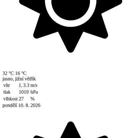
32 °C
16 °C
jasno, jižní větřík
vítr
J, 3.3
m/s
tlak
1019
hPa
vlhkost
27
%
pondělí 10. 8. 2026