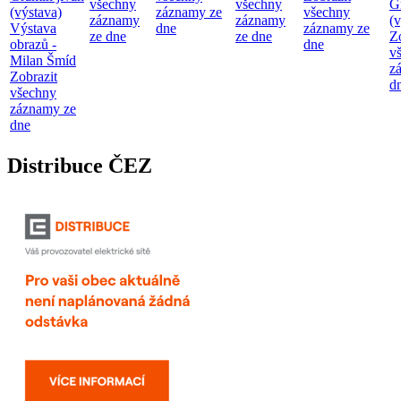
všechny
všechny
G
(výstava)
záznamy ze
všechny
záznamy
záznamy
(v
Výstava
dne
záznamy ze
ze dne
ze dne
Z
obrazů -
dne
v
Milan Šmíd
z
Zobrazit
d
všechny
záznamy ze
dne
Distribuce ČEZ