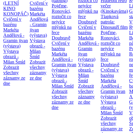
(dabing)
roztočit co
Hudební retro
Ry
(LETNÍ
Cvičení v
Pojďme,
nejvíce
večer
Li
KINO
bazénu
Ronováci,
mlýnků na
(Kinokavárna)
G
KONOPÁČ)
Markéta
roztočit co
řece
Tlapková
st
Cvičení v
Andělová
nejvíce
Doubravě
patrola:
V
bazénu
- Gramin
mlýnků na
Cvičení v
Dinosauří film
Ry
Markéta
jivan
řece
bazénu
Pojďme,
Li
Andělová -
(výstava)
Doubravě
Markéta
Ronováci,
B
Gramin jivan
Výstava
Cvičení v
Andělová -
roztočit co
pá
(výstava)
obrazů -
bazénu
Gramin
nejvíce
P
Výstava
Milan
Markéta
jivan
mlýnků na
R
obrazů -
Šmíd
Andělová -
(výstava)
řece
ro
Milan Šmíd
Zobrazit
Gramin jivan
Výstava
Doubravě
ne
Zobrazit
všechny
(výstava)
obrazů -
Cvičení v
m
všechny
záznamy
Výstava
Milan
bazénu
ř
záznamy ze
ze dne
obrazů -
Šmíd
Markéta
C
dne
Milan Šmíd
Zobrazit
Andělová -
b
Zobrazit
všechny
Gramin jivan
M
všechny
záznamy
(výstava)
A
záznamy ze
ze dne
Výstava
G
dne
obrazů -
(v
Milan Šmíd
V
Zobrazit
o
všechny
Š
záznamy ze
Z