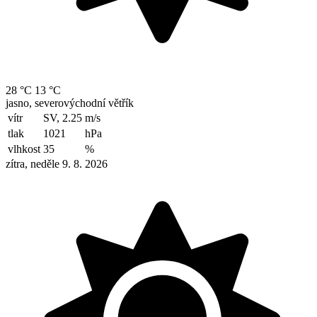
28 °C
13 °C
jasno, severovýchodní větřík
vítr
SV, 2.25
m/s
tlak
1021
hPa
vlhkost
35
%
zítra, neděle 9. 8. 2026