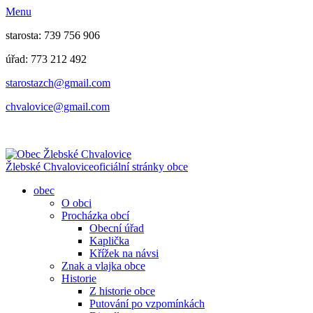
Menu
starosta: 739 756 906
úřad: 773 212 492
​​​​starostazch@gmail.com
​​​​chvalovice@gmail.com
Žlebské Chvalovice
oficiální stránky obce
obec
O obci
Procházka obcí
Obecní úřad
Kaplička
Křížek na návsi
Znak a vlajka obce
Historie
Z historie obce
Putování po vzpomínkách