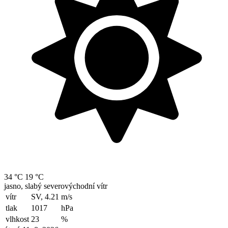
34 °C
19 °C
jasno, slabý severovýchodní vítr
vítr
SV, 4.21
m/s
tlak
1017
hPa
vlhkost
23
%