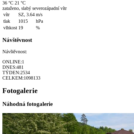
36 °C
21 °C
zataženo, slabý severozápadní vítr
vítr
SZ, 3.64
m/s
tlak
1015
hPa
vlhkost
19
%
Návštěvnost
Návštěvnost:
ONLINE:
1
DNES:
481
TÝDEN:
2534
CELKEM:
1098133
Fotogalerie
Náhodná fotogalerie