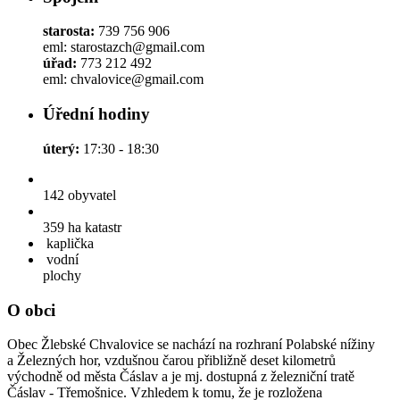
starosta:
739 756 906
eml: starostazch@gmail.com
úřad:
773 212 492
eml: chvalovice@gmail.com
Úřední hodiny
úterý:
17:30 - 18:30
142
obyvatel
359 ha
katastr
kaplička
vodní
plochy
O obci
Obec Žlebské Chvalovice se nachází na rozhraní Polabské nížiny
a Železných hor, vzdušnou čarou přibližně deset kilometrů
východně od města Čáslav a je mj. dostupná z železniční tratě
Čáslav - Třemošnice. Vzhledem k tomu, že je rozložena