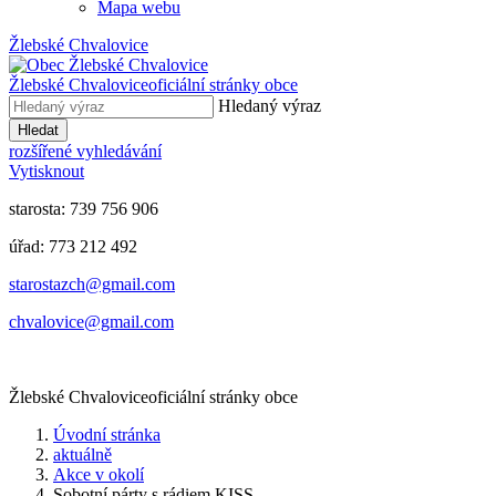
Mapa webu
Žlebské Chvalovice
Žlebské Chvalovice
oficiální stránky obce
Hledaný výraz
Hledat
rozšířené vyhledávání
Vytisknout
starosta: 739 756 906
úřad: 773 212 492
​​​​starostazch@gmail.com
​​​​chvalovice@gmail.com
Žlebské Chvalovice
oficiální stránky obce
Úvodní stránka
aktuálně
Akce v okolí
Sobotní párty s rádiem KISS