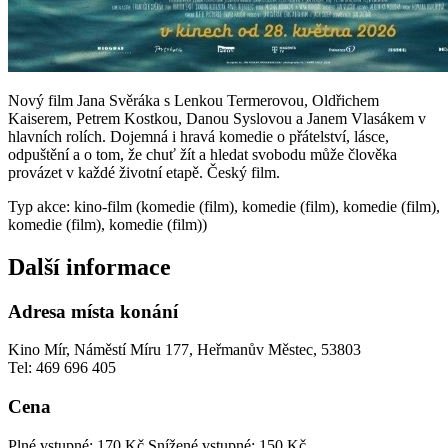
Nový film Jana Svěráka s Lenkou Termerovou, Oldřichem
Kaiserem, Petrem Kostkou, Danou Syslovou a Janem Vlasákem v
hlavních rolích. Dojemná i hravá komedie o přátelství, lásce,
odpuštění a o tom, že chuť žít a hledat svobodu může člověka
provázet v každé životní etapě. Český film.
Typ akce: kino-film (komedie (film), komedie (film), komedie (film),
komedie (film), komedie (film))
Další informace
Adresa místa konání
Kino Mír, Náměstí Míru 177, Heřmanův Městec, 53803
Tel: 469 696 405
Cena
Plné vstupné: 170 Kč
Snížené vstupné: 150 Kč