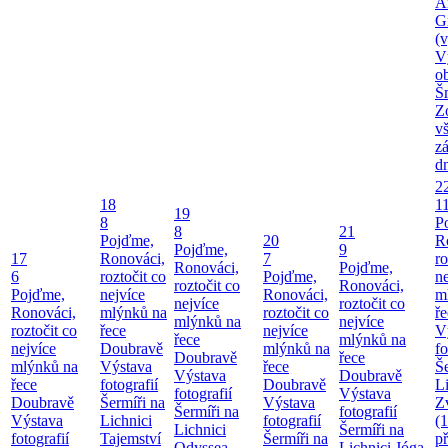
A
G
(v
V
o
Š
Z
v
z
d
2
18
1
19
8
P
8
21
Pojďme,
20
R
Pojďme,
9
17
Ronováci,
7
ro
Ronováci,
Pojďme,
6
roztočit co
Pojďme,
ne
roztočit co
Ronováci,
Pojďme,
nejvíce
Ronováci,
m
nejvíce
roztočit co
Ronováci,
mlýnků na
roztočit co
ř
mlýnků na
nejvíce
roztočit co
řece
nejvíce
V
řece
mlýnků na
nejvíce
Doubravě
mlýnků na
fo
Doubravě
řece
mlýnků na
Výstava
řece
Še
Výstava
Doubravě
řece
fotografií
Doubravě
Li
fotografií
Výstava
Doubravě
Šermíři na
Výstava
Z
Šermíři na
fotografií
Výstava
Lichnici
fotografií
(
Lichnici
Šermíři na
fotografií
Tajemství
Šermíři na
p
Odyssea
Lichnici
Jóga