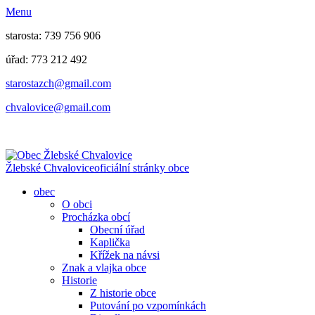
Menu
starosta: 739 756 906
úřad: 773 212 492
​​​​starostazch@gmail.com
​​​​chvalovice@gmail.com
Žlebské Chvalovice
oficiální stránky obce
obec
O obci
Procházka obcí
Obecní úřad
Kaplička
Křížek na návsi
Znak a vlajka obce
Historie
Z historie obce
Putování po vzpomínkách