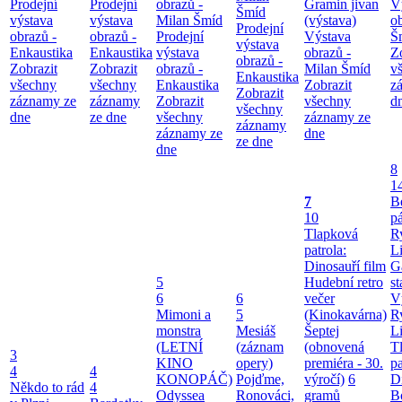
Prodejní
Prodejní
obrazů -
Gramin jivan
V
Šmíd
výstava
výstava
Milan Šmíd
(výstava)
o
Prodejní
obrazů -
obrazů -
Prodejní
Výstava
Š
výstava
Enkaustika
Enkaustika
výstava
obrazů -
Z
obrazů -
Zobrazit
Zobrazit
obrazů -
Milan Šmíd
v
Enkaustika
všechny
všechny
Enkaustika
Zobrazit
z
Zobrazit
záznamy ze
záznamy
Zobrazit
všechny
d
všechny
dne
ze dne
všechny
záznamy ze
záznamy
záznamy ze
dne
ze dne
dne
8
1
7
B
10
pá
Tlapková
Ry
patrola:
Li
Dinosauří film
G
5
Hudební retro
st
6
6
večer
V
Mimoni a
5
(Kinokavárna)
Ry
monstra
Mesiáš
Šeptej
Li
(LETNÍ
(záznam
(obnovená
T
3
KINO
opery)
premiéra - 30.
pa
4
4
KONOPÁČ)
Pojďme,
výročí)
6
Di
Někdo to rád
4
Odyssea
Ronováci,
gramů
B