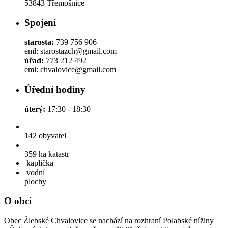
53843 Třemošnice
Spojení
starosta:
739 756 906
eml: starostazch@gmail.com
úřad:
773 212 492
eml: chvalovice@gmail.com
Úřední hodiny
úterý:
17:30 - 18:30
142
obyvatel
359 ha
katastr
kaplička
vodní
plochy
O obci
Obec Žlebské Chvalovice se nachází na rozhraní Polabské nížiny