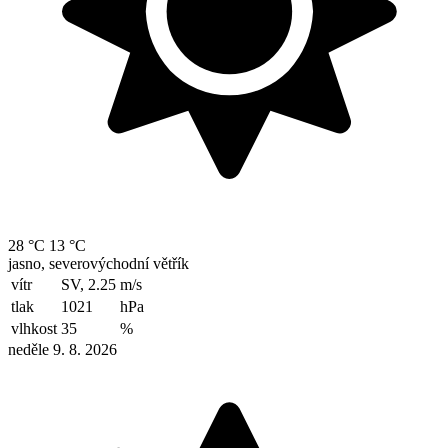
28 °C
13 °C
jasno, severovýchodní větřík
vítr
SV, 2.25
m/s
tlak
1021
hPa
vlhkost
35
%
neděle 9. 8. 2026