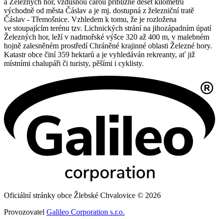
a Železných hor, vzdušnou čarou přibližně deset kilometrů
východně od města Čáslav a je mj. dostupná z železniční tratě
Čáslav - Třemošnice. Vzhledem k tomu, že je rozložena
ve stoupajícím terénu tzv. Lichnických strání na jihozápadním úpatí
Železných hor, leží v nadmořské výšce 320 až 400 m, v malebném
hojně zalesněném prostředí Chráněné krajinné oblasti Železné hory.
Katastr obce činí 359 hektarů a je vyhledáván rekreanty, ať již
místními chalupáři či turisty, pěšími i cyklisty.
Oficiální stránky obce Žlebské Chvalovice © 2026
Provozovatel
Galileo Corporation s.r.o.