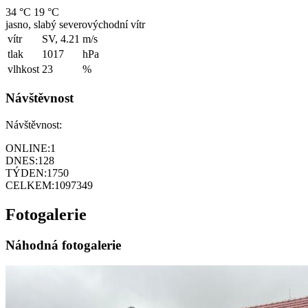
34 °C
19 °C
jasno, slabý severovýchodní vítr
vítr
SV, 4.21
m/s
tlak
1017
hPa
vlhkost
23
%
Návštěvnost
Návštěvnost:
ONLINE:
1
DNES:
128
TÝDEN:
1750
CELKEM:
1097349
Fotogalerie
Náhodná fotogalerie