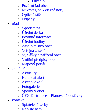
Divadlo
Požární řád obce
Mikroregion Železné hory
Optické sítě
Odpady
úřad
e-podatelna
Úřední deska
Povinné informace
Úřední hodiny
Zastupitelstvo obce
Veřejná zasedání
Vyhlášky a nařízení obce
Vnitřní předpisy obce
Mapový portál
aktuálně
Aktuality
Kalendář akcí
Akce v okolí
Fotogalerie
Spolky v obci
ČEZ Distribuce – Plánované odstávky
kontakt
Spřátelené weby
Napište nám