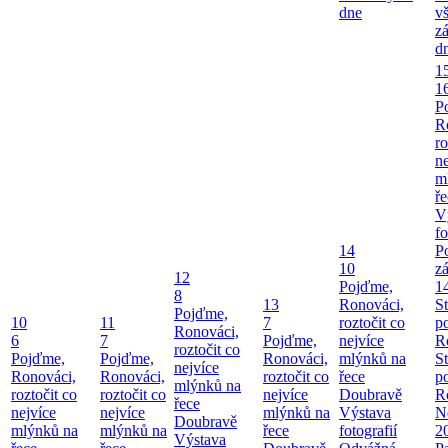
dne
v
z
d
1
1
P
R
ro
ne
m
ř
V
fo
14
P
10
z
12
Pojďme,
1
8
13
Ronováci,
S
Pojďme,
10
11
7
roztočit co
p
Ronováci,
6
7
Pojďme,
nejvíce
R
roztočit co
Pojďme,
Pojďme,
Ronováci,
mlýnků na
S
nejvíce
Ronováci,
Ronováci,
roztočit co
řece
p
mlýnků na
roztočit co
roztočit co
nejvíce
Doubravě
R
řece
nejvíce
nejvíce
mlýnků na
Výstava
Ne
Doubravě
mlýnků na
mlýnků na
řece
fotografií
2
Výstava