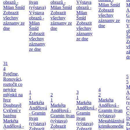
obrazů -
jivan
obrazů -
Výstava
Milan Šmíd
M
Milan Šmíd
(výstava)
Milan Šmíd
obrazů -
Zobrazit
A
Zobrazit
Výstava
Zobrazit
Milan
všechny
G
všechny
obrazů -
všechny
Šmíd
záznamy ze
(v
záznamy ze
Milan
záznamy ze
Zobrazit
dne
V
dne
Šmíd
dne
všechny
o
Zobrazit
záznamy
Š
všechny
ze dne
Z
záznamy
v
ze dne
z
d
31
4
Pojďme,
5
Ronováci,
5
roztočit co
M
nejvíce
4
1
3
A
mlýnků na
2
2
1
1
G
řece
1
Markéta
Markéta
Markéta
(v
Doubravě
Markéta
Andělová -
Andělová
Andělová -
C
Cvičení v
Andělová -
Gramin jivan
- Gramin
Gramin
C
bazénu
Gramin jivan
(výstava)
jivan
jivan
D
Markéta
(výstava)
Megabláznivá
(výstava)
(výstava)
P
Andělová -
Zobrazit
krimikomedie
Zobrazit
Zobrazit
kr