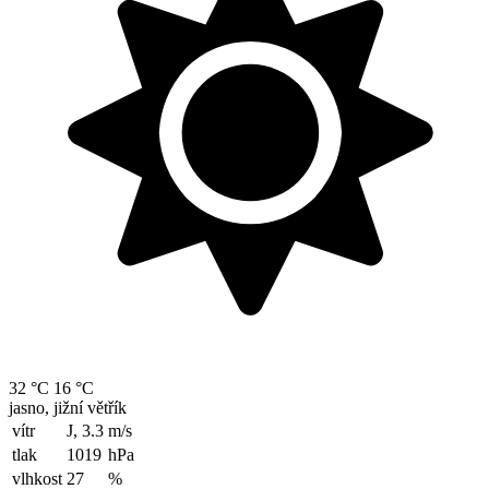
32 °C
16 °C
jasno, jižní větřík
vítr
J, 3.3
m/s
tlak
1019
hPa
vlhkost
27
%