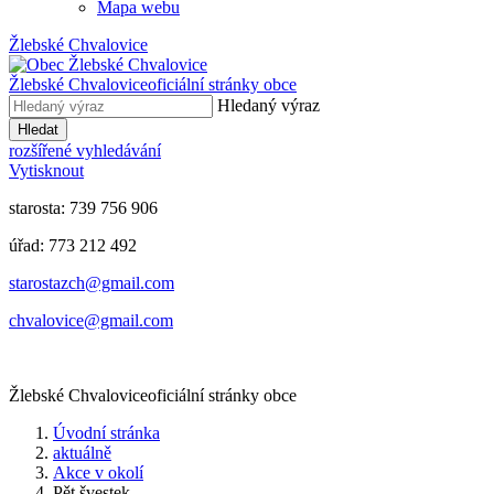
Mapa webu
Žlebské Chvalovice
Žlebské Chvalovice
oficiální stránky obce
Hledaný výraz
Hledat
rozšířené vyhledávání
Vytisknout
starosta: 739 756 906
úřad: 773 212 492
​​​​starostazch@gmail.com
​​​​chvalovice@gmail.com
Žlebské Chvalovice
oficiální stránky obce
Úvodní stránka
aktuálně
Akce v okolí
Pět švestek