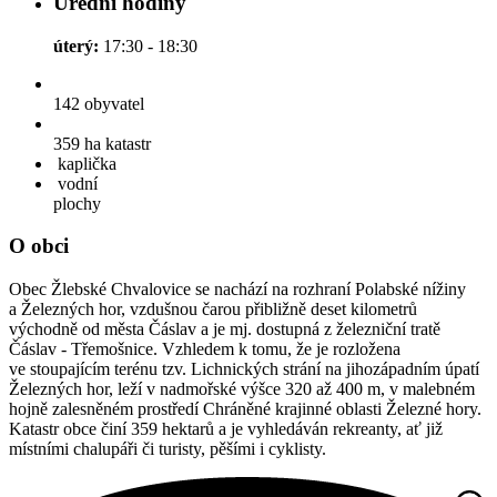
Úřední hodiny
úterý:
17:30 - 18:30
142
obyvatel
359 ha
katastr
kaplička
vodní
plochy
O obci
Obec Žlebské Chvalovice se nachází na rozhraní Polabské nížiny
a Železných hor, vzdušnou čarou přibližně deset kilometrů
východně od města Čáslav a je mj. dostupná z železniční tratě
Čáslav - Třemošnice. Vzhledem k tomu, že je rozložena
ve stoupajícím terénu tzv. Lichnických strání na jihozápadním úpatí
Železných hor, leží v nadmořské výšce 320 až 400 m, v malebném
hojně zalesněném prostředí Chráněné krajinné oblasti Železné hory.
Katastr obce činí 359 hektarů a je vyhledáván rekreanty, ať již
místními chalupáři či turisty, pěšími i cyklisty.