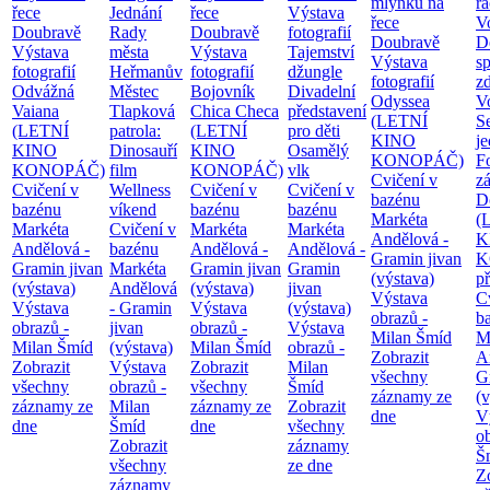
mlýnků na
ra
řece
Jednání
řece
Výstava
řece
V
Doubravě
Rady
Doubravě
fotografií
Doubravě
D
Výstava
města
Výstava
Tajemství
Výstava
sp
fotografií
Heřmanův
fotografií
džungle
fotografií
zd
Odvážná
Městec
Bojovník
Divadelní
Odyssea
V
Vaiana
Tlapková
Chica Checa
představení
(LETNÍ
S
(LETNÍ
patrola:
(LETNÍ
pro děti
KINO
j
KINO
Dinosauří
KINO
Osamělý
KONOPÁČ)
F
KONOPÁČ)
film
KONOPÁČ)
vlk
Cvičení v
z
Cvičení v
Wellness
Cvičení v
Cvičení v
bazénu
D
bazénu
víkend
bazénu
bazénu
Markéta
(
Markéta
Cvičení v
Markéta
Markéta
Andělová -
K
Andělová -
bazénu
Andělová -
Andělová -
Gramin jivan
K
Gramin jivan
Markéta
Gramin jivan
Gramin
(výstava)
p
(výstava)
Andělová
(výstava)
jivan
Výstava
C
Výstava
- Gramin
Výstava
(výstava)
obrazů -
b
obrazů -
jivan
obrazů -
Výstava
Milan Šmíd
M
Milan Šmíd
(výstava)
Milan Šmíd
obrazů -
Zobrazit
A
Zobrazit
Výstava
Zobrazit
Milan
všechny
G
všechny
obrazů -
všechny
Šmíd
záznamy ze
(v
záznamy ze
Milan
záznamy ze
Zobrazit
dne
V
dne
Šmíd
dne
všechny
o
Zobrazit
záznamy
Š
všechny
ze dne
Z
záznamy