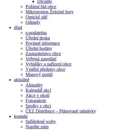
Divadlo
Požární řád obce
Mikroregion Železné hory
Optické sítě
Odpady
úřad
e-podatelna
Úřední deska
Povinné informace
Úřední hodiny
Zastupitelstvo obce
Veřejná zasedání
Vyhlášky a nařízení obce
Vnitřní předpisy obce
Mapový portál
aktuálně
Aktuality
Kalendář akcí
Akce v okolí
Fotogalerie
Spolky v obci
ČEZ Distribuce – Plánované odstávky
kontakt
Spřátelené weby
Napište nám