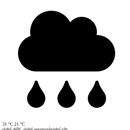
31 °C
21 °C
slabý déšť, slabý severozápadní vítr