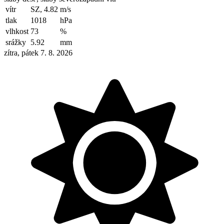
vítr
SZ, 4.82
m/s
tlak
1018
hPa
vlhkost
73
%
srážky
5.92
mm
zítra, pátek 7. 8. 2026