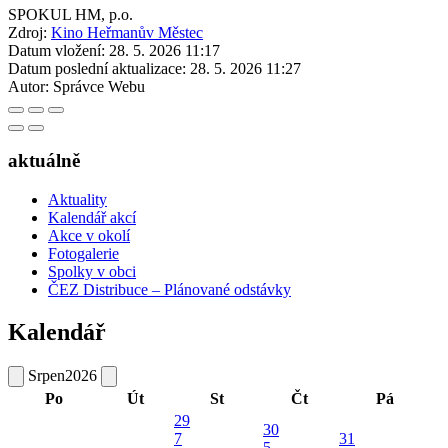
SPOKUL HM, p.o.
Zdroj:
Kino Heřmanův Městec
Datum vložení:
28. 5. 2026 11:17
Datum poslední aktualizace:
28. 5. 2026 11:27
Autor:
Správce Webu
aktuálně
Aktuality
Kalendář akcí
Akce v okolí
Fotogalerie
Spolky v obci
ČEZ Distribuce – Plánované odstávky
Kalendář
Srpen
2026
Po
Út
St
Čt
Pá
29
30
7
31
5