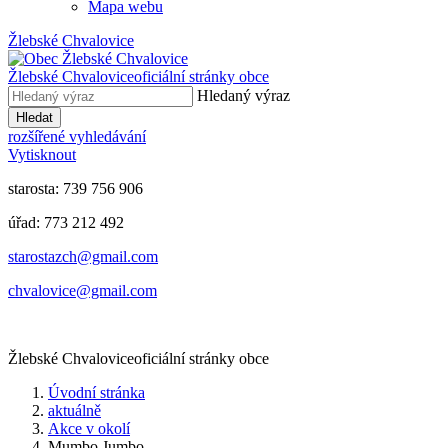
Mapa webu
Žlebské Chvalovice
Žlebské Chvalovice
oficiální stránky obce
Hledaný výraz
Hledat
rozšířené vyhledávání
Vytisknout
starosta: 739 756 906
úřad: 773 212 492
​​​​starostazch@gmail.com
​​​​chvalovice@gmail.com
Žlebské Chvalovice
oficiální stránky obce
Úvodní stránka
aktuálně
Akce v okolí
Mumbo Jumbo