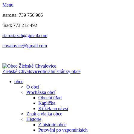
Menu
starosta: 739 756 906
úřad: 773 212 492
​​​​starostazch@gmail.com
​​​​chvalovice@gmail.com
Žlebské Chvalovice
oficiální stránky obce
obec
O obci
Procházka obcí
Obecní úřad
Kaplička
Křížek na návsi
Znak a vlajka obce
Historie
Z historie obce
Putování po vzpomínkách