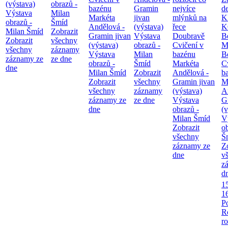
(výstava)
obrazů -
bazénu
Gramin
nejvíce
d
Výstava
Milan
Markéta
jivan
mlýnků na
K
obrazů -
Šmíd
Andělová -
(výstava)
řece
K
Milan Šmíd
Zobrazit
Gramin jivan
Výstava
Doubravě
B
Zobrazit
všechny
(výstava)
obrazů -
Cvičení v
M
všechny
záznamy
Výstava
Milan
bazénu
B
záznamy ze
ze dne
obrazů -
Šmíd
Markéta
C
dne
Milan Šmíd
Zobrazit
Andělová -
b
Zobrazit
všechny
Gramin jivan
M
všechny
záznamy
(výstava)
A
záznamy ze
ze dne
Výstava
G
dne
obrazů -
(v
Milan Šmíd
V
Zobrazit
o
všechny
Š
záznamy ze
Z
dne
v
z
d
1
1
P
R
ro