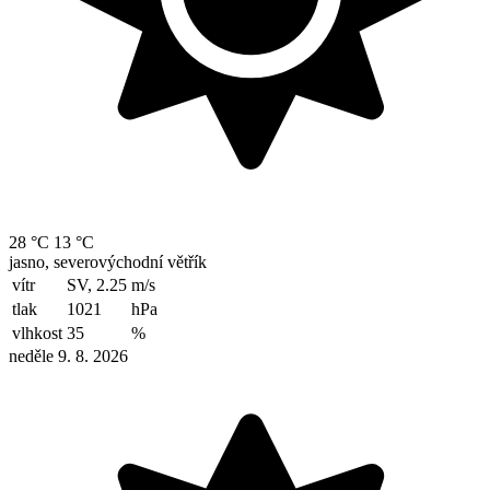
28 °C
13 °C
jasno, severovýchodní větřík
vítr
SV, 2.25
m/s
tlak
1021
hPa
vlhkost
35
%
neděle 9. 8. 2026