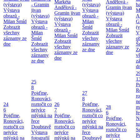
Markéta
Andělová -
(výstava)
- Gramin
(výstava)
b
Andělová -
Gramin jivan
Výstava
jivan
Výstava
M
Gramin jivan
(výstava)
obrazů -
(výstava)
obrazů -
A
(výstava)
Výstava
Milan Šmíd
Výstava
Milan
G
Výstava
obrazů -
Zobrazit
obrazů -
Šmíd
(v
obrazů -
Milan Šmíd
všechny
Milan
Zobrazit
V
Milan Šmíd
Zobrazit
záznamy ze
Šmíd
všechny
o
Zobrazit
všechny
dne
Zobrazit
záznamy
Š
všechny
záznamy ze
všechny
ze dne
Z
záznamy ze
dne
záznamy
v
dne
ze dne
z
d
2
1
25
P
8
R
Pojďme,
27
ro
Ronováci,
8
ne
24
roztočit co
26
Pojďme,
28
m
6
nejvíce
7
Ronováci,
6
ř
Pojďme,
mlýnků na
Pojďme,
roztočit co
Pojďme,
N
Ronováci,
řece
Ronováci,
nejvíce
Ronováci,
tu
roztočit co
Doubravě
roztočit co
mlýnků na
roztočit co
S
nejvíce
Výstava
nejvíce
řece
nejvíce
P
mlýnků na
fotografií
mlýnků na
Doubravě