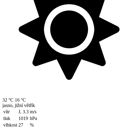
32 °C
16 °C
jasno, jižní větřík
vítr
J, 3.3
m/s
tlak
1019
hPa
vlhkost
27
%