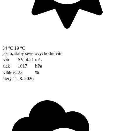
34 °C
19 °C
jasno, slabý severovýchodní vítr
vítr
SV, 4.21
m/s
tlak
1017
hPa
vlhkost
23
%
úterý 11. 8. 2026