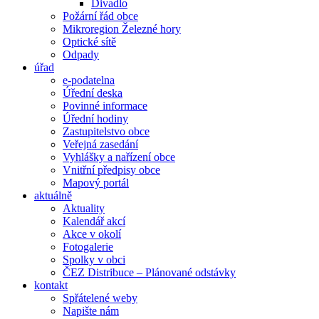
Divadlo
Požární řád obce
Mikroregion Železné hory
Optické sítě
Odpady
úřad
e-podatelna
Úřední deska
Povinné informace
Úřední hodiny
Zastupitelstvo obce
Veřejná zasedání
Vyhlášky a nařízení obce
Vnitřní předpisy obce
Mapový portál
aktuálně
Aktuality
Kalendář akcí
Akce v okolí
Fotogalerie
Spolky v obci
ČEZ Distribuce – Plánované odstávky
kontakt
Spřátelené weby
Napište nám