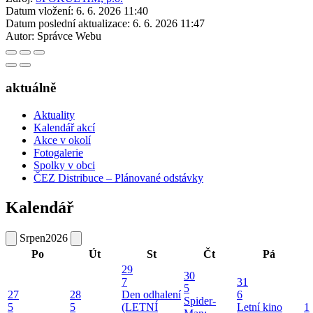
Datum vložení:
6. 6. 2026 11:40
Datum poslední aktualizace:
6. 6. 2026 11:47
Autor:
Správce Webu
aktuálně
Aktuality
Kalendář akcí
Akce v okolí
Fotogalerie
Spolky v obci
ČEZ Distribuce – Plánované odstávky
Kalendář
Srpen
2026
Po
Út
St
Čt
Pá
29
30
7
31
5
27
28
Den odhalení
6
Spider-
5
5
(LETNÍ
Letní kino
1