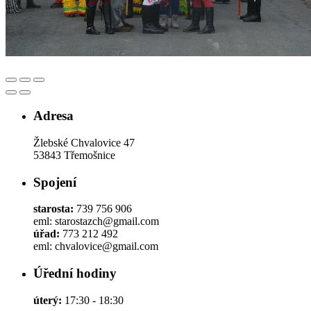
Adresa
Žlebské Chvalovice 47
53843 Třemošnice
Spojení
starosta:
739 756 906
eml: starostazch@gmail.com
úřad:
773 212 492
eml: chvalovice@gmail.com
Úřední hodiny
úterý:
17:30 - 18:30