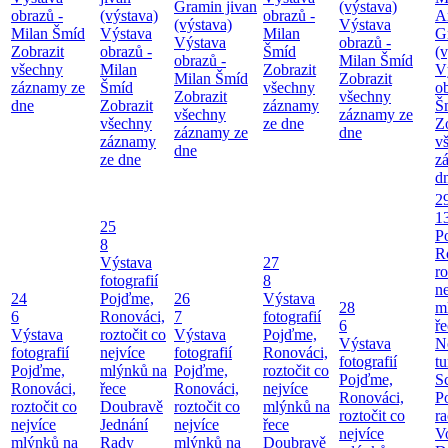
Gramin jivan
(výstava)
obrazů -
(výstava)
obrazů -
A
(výstava)
Výstava
Milan Šmíd
Výstava
Milan
G
Výstava
obrazů -
Zobrazit
obrazů -
Šmíd
(v
obrazů -
Milan Šmíd
všechny
Milan
Zobrazit
V
Milan Šmíd
Zobrazit
záznamy ze
Šmíd
všechny
o
Zobrazit
všechny
dne
Zobrazit
záznamy
Š
všechny
záznamy ze
všechny
ze dne
Z
záznamy ze
dne
záznamy
v
dne
ze dne
z
d
2
1
25
P
8
R
Výstava
27
ro
fotografií
8
ne
24
Pojďme,
26
Výstava
28
m
6
Ronováci,
7
fotografií
6
ř
Výstava
roztočit co
Výstava
Pojďme,
Výstava
N
fotografií
nejvíce
fotografií
Ronováci,
fotografií
tu
Pojďme,
mlýnků na
Pojďme,
roztočit co
Pojďme,
S
Ronováci,
řece
Ronováci,
nejvíce
Ronováci,
P
roztočit co
Doubravě
roztočit co
mlýnků na
roztočit co
ra
nejvíce
Jednání
nejvíce
řece
nejvíce
V
mlýnků na
Rady
mlýnků na
Doubravě