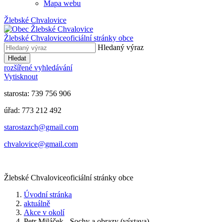
Mapa webu
Žlebské Chvalovice
Žlebské Chvalovice
oficiální stránky obce
Hledaný výraz
Hledat
rozšířené vyhledávání
Vytisknout
starosta: 739 756 906
úřad: 773 212 492
​​​​starostazch@gmail.com
​​​​chvalovice@gmail.com
Žlebské Chvalovice
oficiální stránky obce
Úvodní stránka
aktuálně
Akce v okolí
Petr Miláček - Sochy a obrazy (výstava)