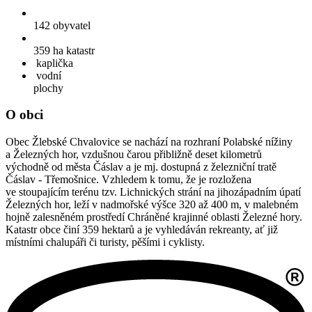
142
obyvatel
359 ha
katastr
kaplička
vodní
plochy
O obci
Obec Žlebské Chvalovice se nachází na rozhraní Polabské nížiny
a Železných hor, vzdušnou čarou přibližně deset kilometrů
východně od města Čáslav a je mj. dostupná z železniční tratě
Čáslav - Třemošnice. Vzhledem k tomu, že je rozložena
ve stoupajícím terénu tzv. Lichnických strání na jihozápadním úpatí
Železných hor, leží v nadmořské výšce 320 až 400 m, v malebném
hojně zalesněném prostředí Chráněné krajinné oblasti Železné hory.
Katastr obce činí 359 hektarů a je vyhledáván rekreanty, ať již
místními chalupáři či turisty, pěšími i cyklisty.