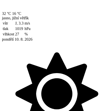
32 °C
16 °C
jasno, jižní větřík
vítr
J, 3.3
m/s
tlak
1019
hPa
vlhkost
27
%
pondělí 10. 8. 2026