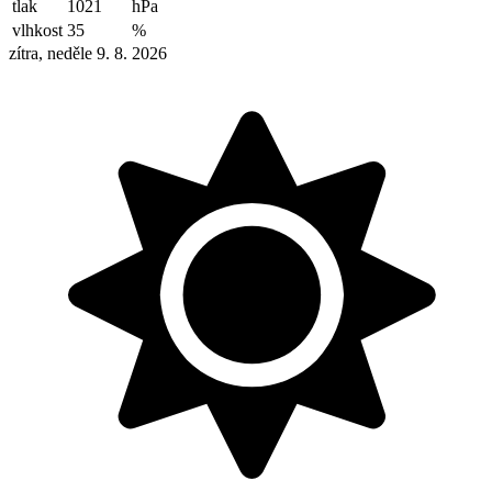
tlak
1021
hPa
vlhkost
35
%
zítra, neděle 9. 8. 2026