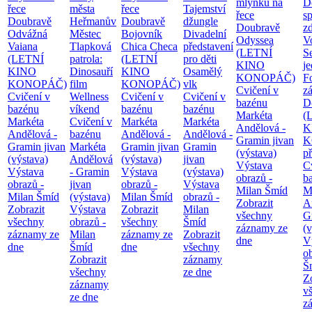
mlýnků na
D
řece
města
řece
Tajemství
řece
sp
Doubravě
Heřmanův
Doubravě
džungle
Doubravě
zd
Odvážná
Městec
Bojovník
Divadelní
Odyssea
V
Vaiana
Tlapková
Chica Checa
představení
(LETNÍ
S
(LETNÍ
patrola:
(LETNÍ
pro děti
KINO
j
KINO
Dinosauří
KINO
Osamělý
KONOPÁČ)
F
KONOPÁČ)
film
KONOPÁČ)
vlk
Cvičení v
z
Cvičení v
Wellness
Cvičení v
Cvičení v
bazénu
D
bazénu
víkend
bazénu
bazénu
Markéta
(
Markéta
Cvičení v
Markéta
Markéta
Andělová -
K
Andělová -
bazénu
Andělová -
Andělová -
Gramin jivan
K
Gramin jivan
Markéta
Gramin jivan
Gramin
(výstava)
p
(výstava)
Andělová
(výstava)
jivan
Výstava
C
Výstava
- Gramin
Výstava
(výstava)
obrazů -
b
obrazů -
jivan
obrazů -
Výstava
Milan Šmíd
M
Milan Šmíd
(výstava)
Milan Šmíd
obrazů -
Zobrazit
A
Zobrazit
Výstava
Zobrazit
Milan
všechny
G
všechny
obrazů -
všechny
Šmíd
záznamy ze
(v
záznamy ze
Milan
záznamy ze
Zobrazit
dne
V
dne
Šmíd
dne
všechny
o
Zobrazit
záznamy
Š
všechny
ze dne
Z
záznamy
v
ze dne
z