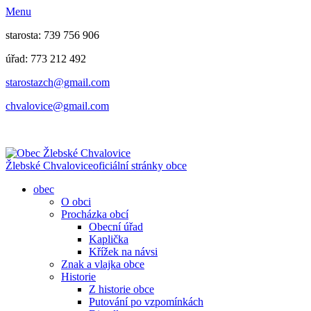
Menu
starosta: 739 756 906
úřad: 773 212 492
​​​​starostazch@gmail.com
​​​​chvalovice@gmail.com
Žlebské Chvalovice
oficiální stránky obce
obec
O obci
Procházka obcí
Obecní úřad
Kaplička
Křížek na návsi
Znak a vlajka obce
Historie
Z historie obce
Putování po vzpomínkách