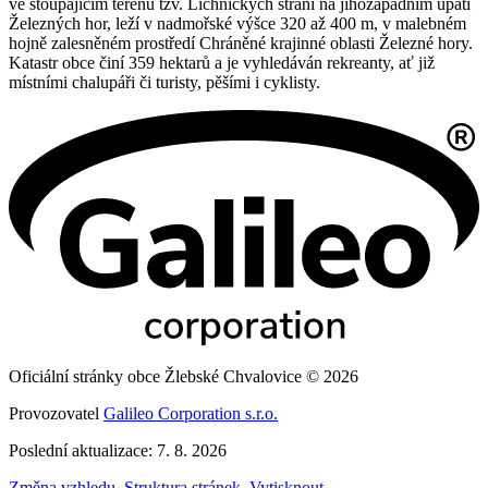
ve stoupajícím terénu tzv. Lichnických strání na jihozápadním úpatí
Železných hor, leží v nadmořské výšce 320 až 400 m, v malebném
hojně zalesněném prostředí Chráněné krajinné oblasti Železné hory.
Katastr obce činí 359 hektarů a je vyhledáván rekreanty, ať již
místními chalupáři či turisty, pěšími i cyklisty.
Oficiální stránky obce Žlebské Chvalovice © 2026
Provozovatel
Galileo Corporation s.r.o.
Poslední aktualizace: 7. 8. 2026
Změna vzhledu
,
Struktura stránek
,
Vytisknout