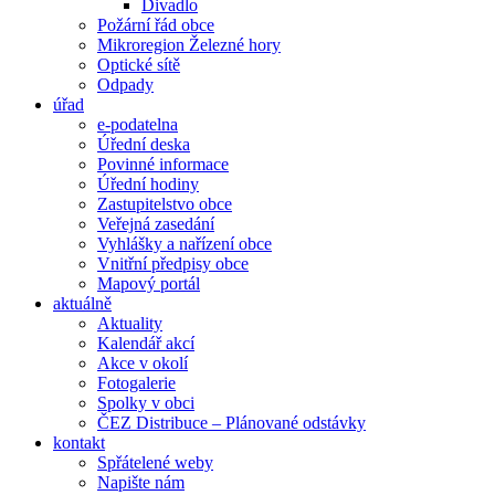
Divadlo
Požární řád obce
Mikroregion Železné hory
Optické sítě
Odpady
úřad
e-podatelna
Úřední deska
Povinné informace
Úřední hodiny
Zastupitelstvo obce
Veřejná zasedání
Vyhlášky a nařízení obce
Vnitřní předpisy obce
Mapový portál
aktuálně
Aktuality
Kalendář akcí
Akce v okolí
Fotogalerie
Spolky v obci
ČEZ Distribuce – Plánované odstávky
kontakt
Spřátelené weby
Napište nám