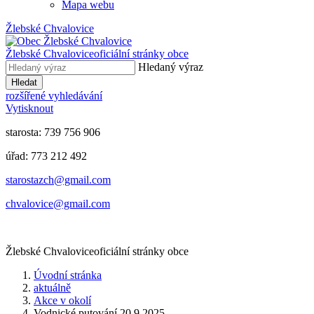
Mapa webu
Žlebské Chvalovice
Žlebské Chvalovice
oficiální stránky obce
Hledaný výraz
Hledat
rozšířené vyhledávání
Vytisknout
starosta: 739 756 906
úřad: 773 212 492
​​​​starostazch@gmail.com
​​​​chvalovice@gmail.com
Žlebské Chvalovice
oficiální stránky obce
Úvodní stránka
aktuálně
Akce v okolí
Vodnické putování 20.9.2025