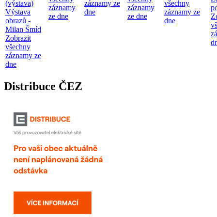
(výstava)
záznamy ze
všechny
záznamy
záznamy
p
Výstava
dne
záznamy ze
ze dne
ze dne
Z
obrazů -
dne
v
Milan Šmíd
z
Zobrazit
d
všechny
záznamy ze
dne
Distribuce ČEZ