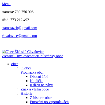
Menu
starosta: 739 756 906
úřad: 773 212 492
​​​​starostazch@gmail.com
​​​​chvalovice@gmail.com
Žlebské Chvalovice
oficiální stránky obce
obec
O obci
Procházka obcí
Obecní úřad
Kaplička
Křížek na návsi
Znak a vlajka obce
Historie
Z historie obce
Putování po vzpomínkách