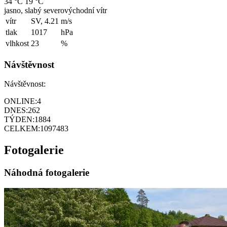
34 °C
19 °C
jasno, slabý severovýchodní vítr
vítr
SV, 4.21
m/s
tlak
1017
hPa
vlhkost
23
%
Návštěvnost
Návštěvnost:
ONLINE:
4
DNES:
262
TÝDEN:
1884
CELKEM:
1097483
Fotogalerie
Náhodná fotogalerie