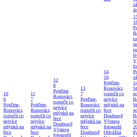
z
d
1
1
P
R
ro
ne
m
ř
V
fo
14
P
10
z
12
Pojďme,
1
8
13
Ronováci,
S
Pojďme,
10
11
7
roztočit co
p
Ronováci,
6
7
Pojďme,
nejvíce
R
roztočit co
Pojďme,
Pojďme,
Ronováci,
mlýnků na
S
nejvíce
Ronováci,
Ronováci,
roztočit co
řece
p
mlýnků na
roztočit co
roztočit co
nejvíce
Doubravě
R
řece
nejvíce
nejvíce
mlýnků na
Výstava
Ne
Doubravě
mlýnků na
mlýnků na
řece
fotografií
2
Výstava
řece
řece
Doubravě
Odvážná
P
fotografií