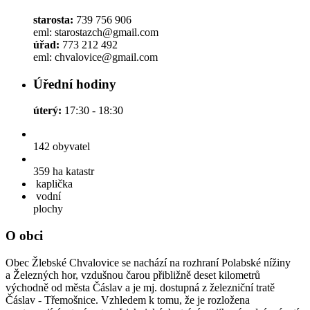
starosta:
739 756 906
eml: starostazch@gmail.com
úřad:
773 212 492
eml: chvalovice@gmail.com
Úřední hodiny
úterý:
17:30 - 18:30
142
obyvatel
359 ha
katastr
kaplička
vodní
plochy
O obci
Obec Žlebské Chvalovice se nachází na rozhraní Polabské nížiny
a Železných hor, vzdušnou čarou přibližně deset kilometrů
východně od města Čáslav a je mj. dostupná z železniční tratě
Čáslav - Třemošnice. Vzhledem k tomu, že je rozložena