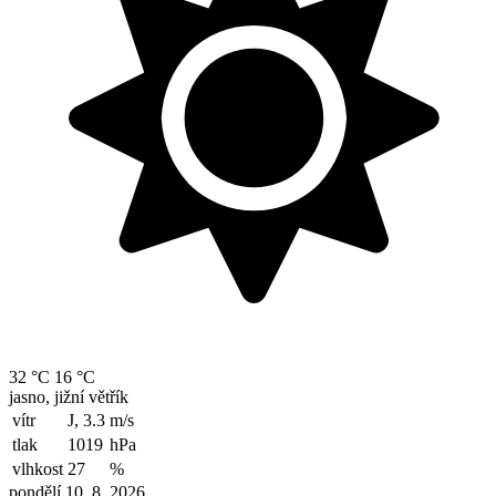
32 °C
16 °C
jasno, jižní větřík
vítr
J, 3.3
m/s
tlak
1019
hPa
vlhkost
27
%
pondělí 10. 8. 2026