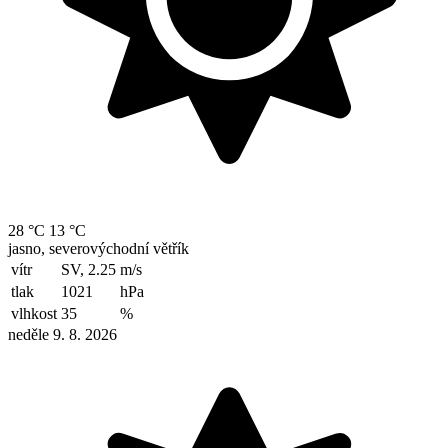
28 °C
13 °C
jasno, severovýchodní větřík
vítr
SV, 2.25
m/s
tlak
1021
hPa
vlhkost
35
%
neděle 9. 8. 2026