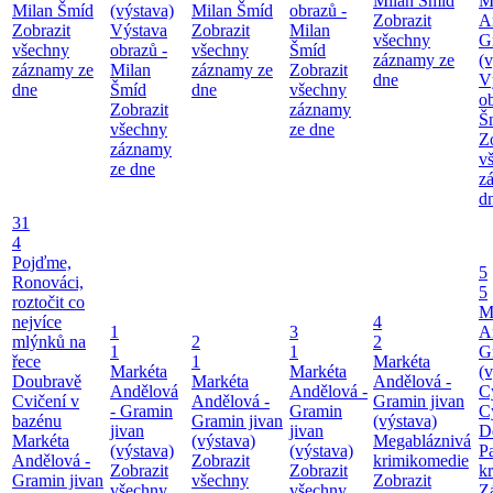
Milan Šmíd
M
Milan Šmíd
(výstava)
Milan Šmíd
obrazů -
Zobrazit
A
Zobrazit
Výstava
Zobrazit
Milan
všechny
G
všechny
obrazů -
všechny
Šmíd
záznamy ze
(v
záznamy ze
Milan
záznamy ze
Zobrazit
dne
V
dne
Šmíd
dne
všechny
o
Zobrazit
záznamy
Š
všechny
ze dne
Z
záznamy
v
ze dne
z
d
31
4
Pojďme,
5
Ronováci,
5
roztočit co
M
nejvíce
4
1
3
A
mlýnků na
2
2
1
1
G
řece
1
Markéta
Markéta
Markéta
(v
Doubravě
Markéta
Andělová -
Andělová
Andělová -
C
Cvičení v
Andělová -
Gramin jivan
- Gramin
Gramin
C
bazénu
Gramin jivan
(výstava)
jivan
jivan
D
Markéta
(výstava)
Megabláznivá
(výstava)
(výstava)
P
Andělová -
Zobrazit
krimikomedie
Zobrazit
Zobrazit
kr
Gramin jivan
všechny
Zobrazit
všechny
všechny
Z