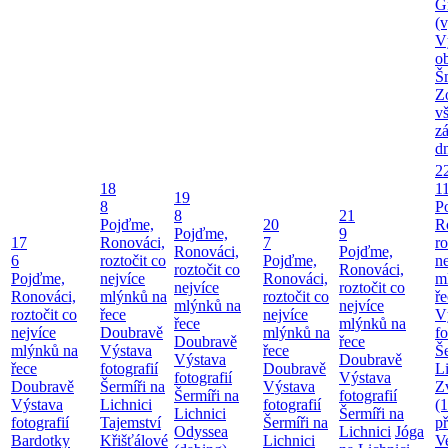
G
(v
V
o
Š
Z
v
z
d
2
18
1
19
8
P
8
21
Pojďme,
20
R
Pojďme,
9
17
Ronováci,
7
ro
Ronováci,
Pojďme,
6
roztočit co
Pojďme,
ne
roztočit co
Ronováci,
Pojďme,
nejvíce
Ronováci,
m
nejvíce
roztočit co
Ronováci,
mlýnků na
roztočit co
ř
mlýnků na
nejvíce
roztočit co
řece
nejvíce
V
řece
mlýnků na
nejvíce
Doubravě
mlýnků na
fo
Doubravě
řece
mlýnků na
Výstava
řece
Še
Výstava
Doubravě
řece
fotografií
Doubravě
Li
fotografií
Výstava
Doubravě
Šermíři na
Výstava
Z
Šermíři na
fotografií
Výstava
Lichnici
fotografií
(
Lichnici
Šermíři na
fotografií
Tajemství
Šermíři na
p
Odyssea
Lichnici
Jóga
Bardotky
Křišťálové
Lichnici
V