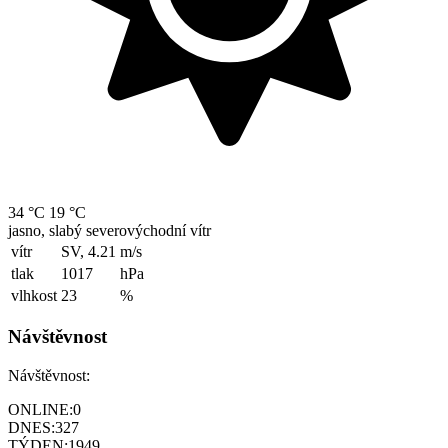
34 °C
19 °C
jasno, slabý severovýchodní vítr
vítr
SV, 4.21
m/s
tlak
1017
hPa
vlhkost
23
%
Návštěvnost
Návštěvnost:
ONLINE:
0
DNES:
327
TÝDEN:
1949