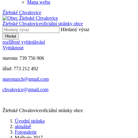
Mapa webu
Žlebské Chvalovice
Žlebské Chvalovice
oficiální stránky obce
Hledaný výraz
Hledat
rozšířené vyhledávání
Vytisknout
starosta: 739 756 906
úřad: 773 212 492
​​​​starostazch@gmail.com
​​​​chvalovice@gmail.com
Žlebské Chvalovice
oficiální stránky obce
Úvodní stránka
aktuálně
Fotogalerie
Maškary 2017