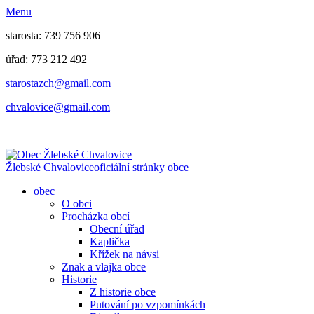
Menu
starosta: 739 756 906
úřad: 773 212 492
​​​​starostazch@gmail.com
​​​​chvalovice@gmail.com
Žlebské Chvalovice
oficiální stránky obce
obec
O obci
Procházka obcí
Obecní úřad
Kaplička
Křížek na návsi
Znak a vlajka obce
Historie
Z historie obce
Putování po vzpomínkách