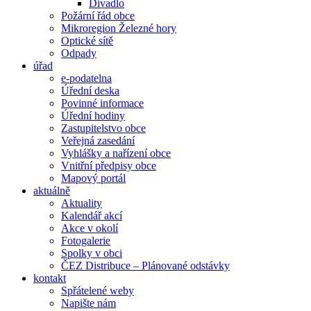
Divadlo
Požární řád obce
Mikroregion Železné hory
Optické sítě
Odpady
úřad
e-podatelna
Úřední deska
Povinné informace
Úřední hodiny
Zastupitelstvo obce
Veřejná zasedání
Vyhlášky a nařízení obce
Vnitřní předpisy obce
Mapový portál
aktuálně
Aktuality
Kalendář akcí
Akce v okolí
Fotogalerie
Spolky v obci
ČEZ Distribuce – Plánované odstávky
kontakt
Spřátelené weby
Napište nám