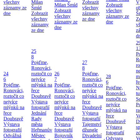
všechny
Milan
Zobrazit
V
Milan Šmíd
Zobrazit
záznamy ze
Šmíd
všechny
o
Zobrazit
všechny
dne
Zobrazit
záznamy
Š
všechny
záznamy ze
všechny
ze dne
Z
záznamy ze
dne
záznamy
v
dne
ze dne
z
d
2
1
25
P
8
R
Pojďme,
27
ro
Ronováci,
8
ne
24
roztočit co
26
Pojďme,
28
m
6
nejvíce
7
Ronováci,
6
ř
Pojďme,
mlýnků na
Pojďme,
roztočit co
Pojďme,
N
Ronováci,
řece
Ronováci,
nejvíce
Ronováci,
tu
roztočit co
Doubravě
roztočit co
mlýnků na
roztočit co
S
nejvíce
Výstava
nejvíce
řece
nejvíce
P
mlýnků na
fotografií
mlýnků na
Doubravě
mlýnků na
ra
řece
Jednání
řece
Výstava
řece
V
Doubravě
Rady
Doubravě
fotografií
Doubravě
D
Výstava
města
Výstava
Tajemství
Výstava
sp
fotografií
Heřmanův
fotografií
džungle
fotografií
zd
Odvážná
Městec
Bojovník
Divadelní
Odyssea
V