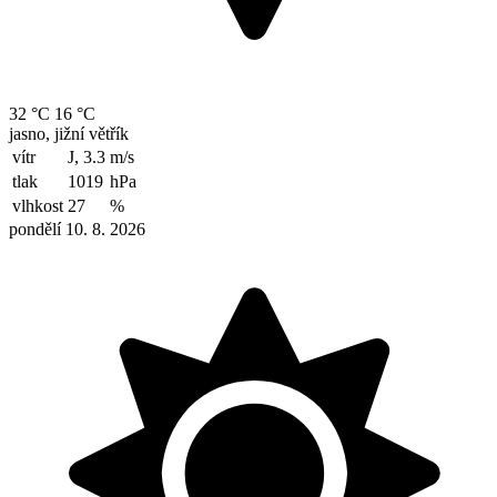
32 °C
16 °C
jasno, jižní větřík
vítr
J, 3.3
m/s
tlak
1019
hPa
vlhkost
27
%
pondělí 10. 8. 2026