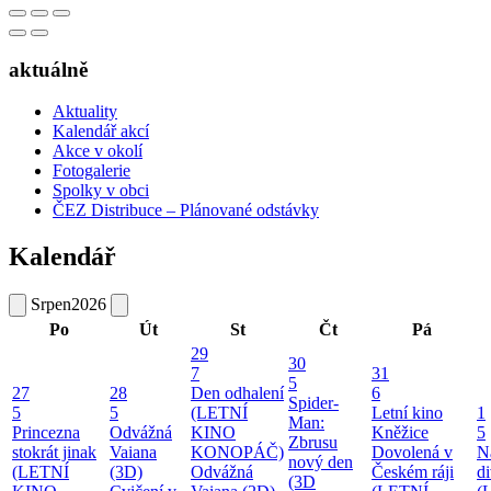
aktuálně
Aktuality
Kalendář akcí
Akce v okolí
Fotogalerie
Spolky v obci
ČEZ Distribuce – Plánované odstávky
Kalendář
Srpen
2026
Po
Út
St
Čt
Pá
29
30
7
31
5
27
28
Den odhalení
6
Spider-
5
5
(LETNÍ
Letní kino
1
Man:
Princezna
Odvážná
KINO
Kněžice
5
Zbrusu
stokrát jinak
Vaiana
KONOPÁČ)
Dovolená v
N
nový den
(LETNÍ
(3D)
Odvážná
Českém ráji
d
(3D