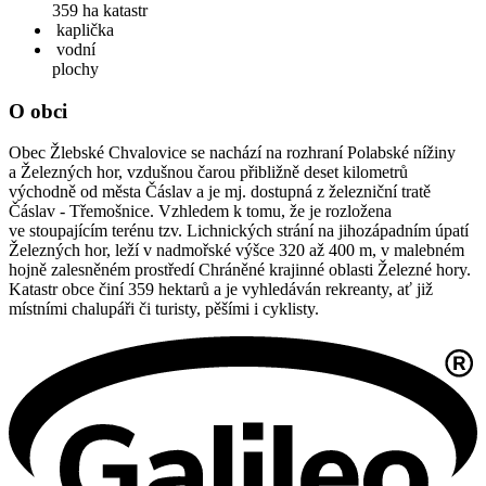
359 ha
katastr
kaplička
vodní
plochy
O obci
Obec Žlebské Chvalovice se nachází na rozhraní Polabské nížiny
a Železných hor, vzdušnou čarou přibližně deset kilometrů
východně od města Čáslav a je mj. dostupná z železniční tratě
Čáslav - Třemošnice. Vzhledem k tomu, že je rozložena
ve stoupajícím terénu tzv. Lichnických strání na jihozápadním úpatí
Železných hor, leží v nadmořské výšce 320 až 400 m, v malebném
hojně zalesněném prostředí Chráněné krajinné oblasti Železné hory.
Katastr obce činí 359 hektarů a je vyhledáván rekreanty, ať již
místními chalupáři či turisty, pěšími i cyklisty.