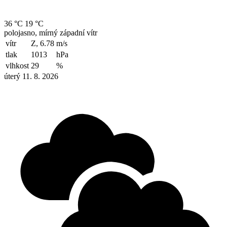
36 °C
19 °C
polojasno, mírný západní vítr
vítr
Z, 6.78
m/s
tlak
1013
hPa
vlhkost
29
%
úterý 11. 8. 2026