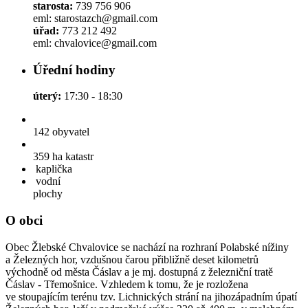
starosta:
739 756 906
eml: starostazch@gmail.com
úřad:
773 212 492
eml: chvalovice@gmail.com
Úřední hodiny
úterý:
17:30 - 18:30
142
obyvatel
359 ha
katastr
kaplička
vodní
plochy
O obci
Obec Žlebské Chvalovice se nachází na rozhraní Polabské nížiny
a Železných hor, vzdušnou čarou přibližně deset kilometrů
východně od města Čáslav a je mj. dostupná z železniční tratě
Čáslav - Třemošnice. Vzhledem k tomu, že je rozložena
ve stoupajícím terénu tzv. Lichnických strání na jihozápadním úpatí