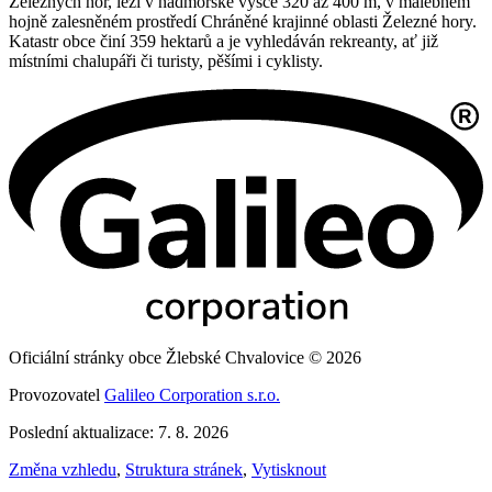
Železných hor, leží v nadmořské výšce 320 až 400 m, v malebném
hojně zalesněném prostředí Chráněné krajinné oblasti Železné hory.
Katastr obce činí 359 hektarů a je vyhledáván rekreanty, ať již
místními chalupáři či turisty, pěšími i cyklisty.
Oficiální stránky obce Žlebské Chvalovice © 2026
Provozovatel
Galileo Corporation s.r.o.
Poslední aktualizace: 7. 8. 2026
Změna vzhledu
,
Struktura stránek
,
Vytisknout