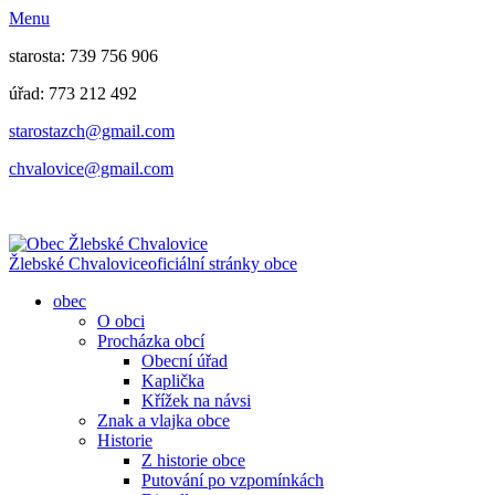
Menu
starosta: 739 756 906
úřad: 773 212 492
​​​​starostazch@gmail.com
​​​​chvalovice@gmail.com
Žlebské Chvalovice
oficiální stránky obce
obec
O obci
Procházka obcí
Obecní úřad
Kaplička
Křížek na návsi
Znak a vlajka obce
Historie
Z historie obce
Putování po vzpomínkách