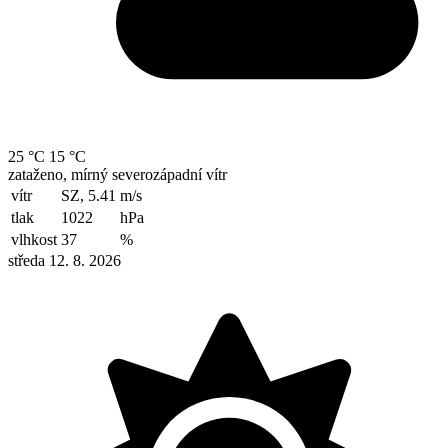
25 °C
15 °C
zataženo, mírný severozápadní vítr
vítr
SZ, 5.41
m/s
tlak
1022
hPa
vlhkost
37
%
středa 12. 8. 2026