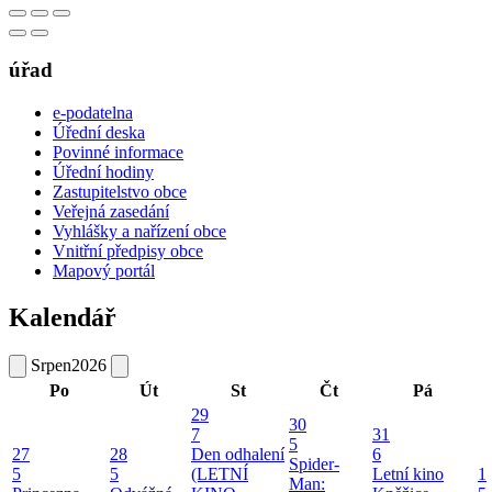
úřad
e-podatelna
Úřední deska
Povinné informace
Úřední hodiny
Zastupitelstvo obce
Veřejná zasedání
Vyhlášky a nařízení obce
Vnitřní předpisy obce
Mapový portál
Kalendář
Srpen
2026
Po
Út
St
Čt
Pá
29
30
7
31
5
27
28
Den odhalení
6
Spider-
5
5
(LETNÍ
Letní kino
1
Man: