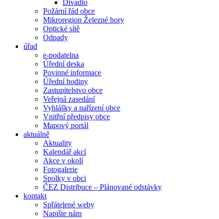
Divadlo
Požární řád obce
Mikroregion Železné hory
Optické sítě
Odpady
úřad
e-podatelna
Úřední deska
Povinné informace
Úřední hodiny
Zastupitelstvo obce
Veřejná zasedání
Vyhlášky a nařízení obce
Vnitřní předpisy obce
Mapový portál
aktuálně
Aktuality
Kalendář akcí
Akce v okolí
Fotogalerie
Spolky v obci
ČEZ Distribuce – Plánované odstávky
kontakt
Spřátelené weby
Napište nám