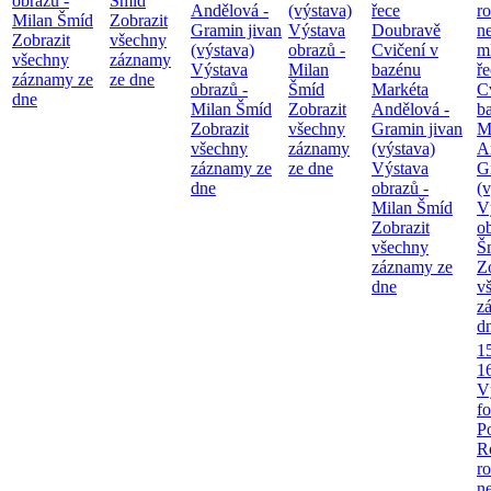
obrazů -
Šmíd
Andělová -
(výstava)
řece
ro
Milan Šmíd
Zobrazit
Gramin jivan
Výstava
Doubravě
ne
Zobrazit
všechny
(výstava)
obrazů -
Cvičení v
m
všechny
záznamy
Výstava
Milan
bazénu
ř
záznamy ze
ze dne
obrazů -
Šmíd
Markéta
C
dne
Milan Šmíd
Zobrazit
Andělová -
b
Zobrazit
všechny
Gramin jivan
M
všechny
záznamy
(výstava)
A
záznamy ze
ze dne
Výstava
G
dne
obrazů -
(v
Milan Šmíd
V
Zobrazit
o
všechny
Š
záznamy ze
Z
dne
v
z
d
1
1
V
fo
P
R
ro
ne