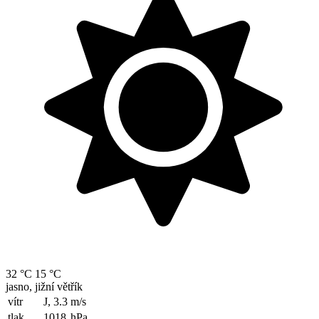
32 °C
15 °C
jasno, jižní větřík
vítr
J, 3.3
m/s
tlak
1018
hPa