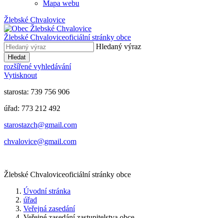
Mapa webu
Žlebské Chvalovice
Žlebské Chvalovice
oficiální stránky obce
Hledaný výraz
Hledat
rozšířené vyhledávání
Vytisknout
starosta: 739 756 906
úřad: 773 212 492
​​​​starostazch@gmail.com
​​​​chvalovice@gmail.com
Žlebské Chvalovice
oficiální stránky obce
Úvodní stránka
úřad
Veřejná zasedání
Veřejné zasedání zastupitelstva obce...