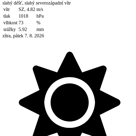
slabý déšť, slabý severozápadní vítr
vítr
SZ, 4.82
m/s
tlak
1018
hPa
vlhkost
73
%
srážky
5.92
mm
zítra, pátek 7. 8. 2026