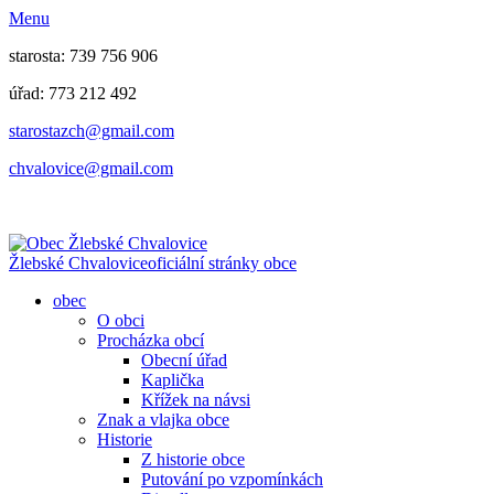
Menu
starosta: 739 756 906
úřad: 773 212 492
​​​​starostazch@gmail.com
​​​​chvalovice@gmail.com
Žlebské Chvalovice
oficiální stránky obce
obec
O obci
Procházka obcí
Obecní úřad
Kaplička
Křížek na návsi
Znak a vlajka obce
Historie
Z historie obce
Putování po vzpomínkách