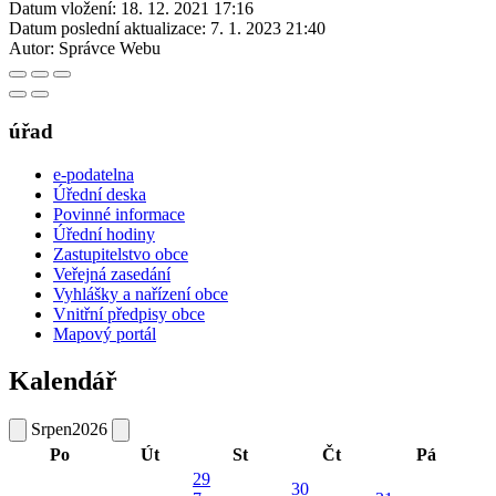
Datum vložení:
18. 12. 2021 17:16
Datum poslední aktualizace:
7. 1. 2023 21:40
Autor:
Správce Webu
úřad
e-podatelna
Úřední deska
Povinné informace
Úřední hodiny
Zastupitelstvo obce
Veřejná zasedání
Vyhlášky a nařízení obce
Vnitřní předpisy obce
Mapový portál
Kalendář
Srpen
2026
Po
Út
St
Čt
Pá
29
30