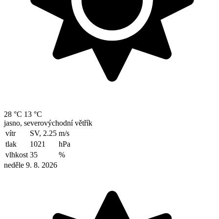
28 °C
13 °C
jasno, severovýchodní větřík
vítr
SV, 2.25
m/s
tlak
1021
hPa
vlhkost
35
%
neděle 9. 8. 2026