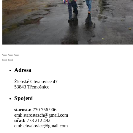
Adresa
Žlebské Chvalovice 47
53843 Třemošnice
Spojení
starosta:
739 756 906
eml: starostazch@gmail.com
úřad:
773 212 492
eml: chvalovice@gmail.com