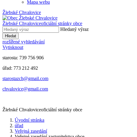
Mapa webu
Žlebské Chvalovice
Žlebské Chvalovice
oficiální stránky obce
Hledaný výraz
Hledat
rozšířené vyhledávání
Vytisknout
starosta: 739 756 906
úřad: 773 212 492
​​​​starostazch@gmail.com
​​​​chvalovice@gmail.com
Žlebské Chvalovice
oficiální stránky obce
Úvodní stránka
úřad
Veřejná zasedání
Veřejné zasedání zastupitelstva obce...