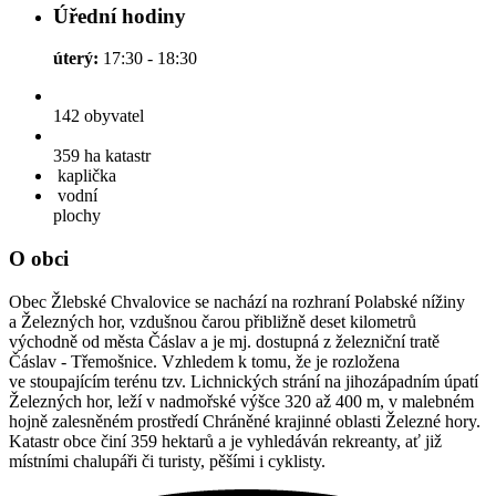
Úřední hodiny
úterý:
17:30 - 18:30
142
obyvatel
359 ha
katastr
kaplička
vodní
plochy
O obci
Obec Žlebské Chvalovice se nachází na rozhraní Polabské nížiny
a Železných hor, vzdušnou čarou přibližně deset kilometrů
východně od města Čáslav a je mj. dostupná z železniční tratě
Čáslav - Třemošnice. Vzhledem k tomu, že je rozložena
ve stoupajícím terénu tzv. Lichnických strání na jihozápadním úpatí
Železných hor, leží v nadmořské výšce 320 až 400 m, v malebném
hojně zalesněném prostředí Chráněné krajinné oblasti Železné hory.
Katastr obce činí 359 hektarů a je vyhledáván rekreanty, ať již
místními chalupáři či turisty, pěšími i cyklisty.