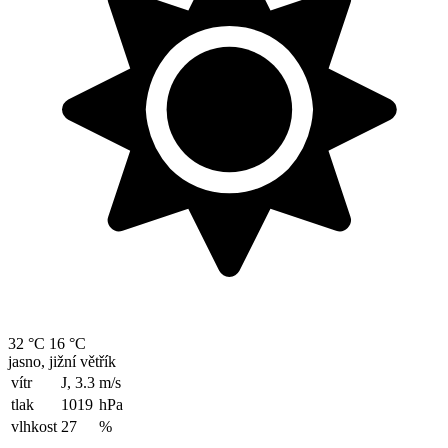
32 °C
16 °C
jasno, jižní větřík
vítr
J, 3.3
m/s
tlak
1019
hPa
vlhkost
27
%