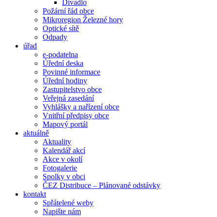
Divadlo
Požární řád obce
Mikroregion Železné hory
Optické sítě
Odpady
úřad
e-podatelna
Úřední deska
Povinné informace
Úřední hodiny
Zastupitelstvo obce
Veřejná zasedání
Vyhlášky a nařízení obce
Vnitřní předpisy obce
Mapový portál
aktuálně
Aktuality
Kalendář akcí
Akce v okolí
Fotogalerie
Spolky v obci
ČEZ Distribuce – Plánované odstávky
kontakt
Spřátelené weby
Napište nám