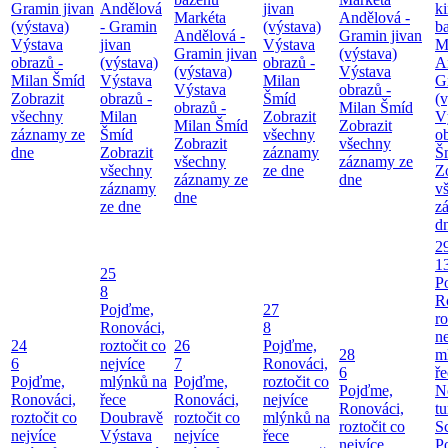
Gramin jivan
Andělová
jivan
k
Markéta
Andělová -
(výstava)
- Gramin
(výstava)
b
Andělová -
Gramin jivan
Výstava
jivan
Výstava
M
Gramin jivan
(výstava)
obrazů -
(výstava)
obrazů -
A
(výstava)
Výstava
Milan Šmíd
Výstava
Milan
G
Výstava
obrazů -
Zobrazit
obrazů -
Šmíd
(v
obrazů -
Milan Šmíd
všechny
Milan
Zobrazit
V
Milan Šmíd
Zobrazit
záznamy ze
Šmíd
všechny
o
Zobrazit
všechny
dne
Zobrazit
záznamy
Š
všechny
záznamy ze
všechny
ze dne
Z
záznamy ze
dne
záznamy
v
dne
ze dne
z
d
2
1
25
P
8
R
Pojďme,
27
ro
Ronováci,
8
ne
24
roztočit co
26
Pojďme,
28
m
6
nejvíce
7
Ronováci,
6
ř
Pojďme,
mlýnků na
Pojďme,
roztočit co
Pojďme,
N
Ronováci,
řece
Ronováci,
nejvíce
Ronováci,
tu
roztočit co
Doubravě
roztočit co
mlýnků na
roztočit co
S
nejvíce
Výstava
nejvíce
řece
nejvíce
P