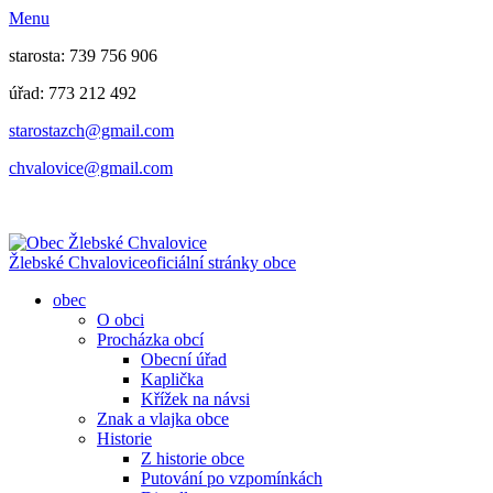
Menu
starosta: 739 756 906
úřad: 773 212 492
​​​​starostazch@gmail.com
​​​​chvalovice@gmail.com
Žlebské Chvalovice
oficiální stránky obce
obec
O obci
Procházka obcí
Obecní úřad
Kaplička
Křížek na návsi
Znak a vlajka obce
Historie
Z historie obce
Putování po vzpomínkách