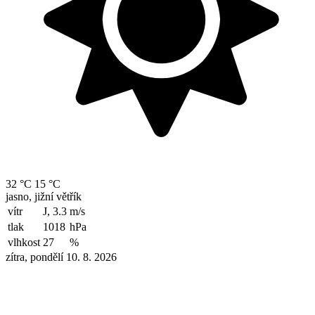
32 °C
15 °C
jasno, jižní větřík
vítr
J, 3.3
m/s
tlak
1018
hPa
vlhkost
27
%
zítra, pondělí 10. 8. 2026