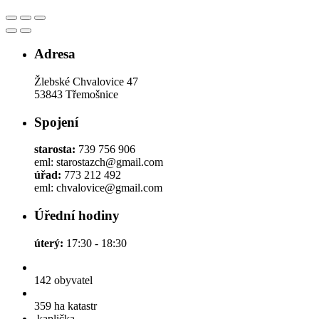
Adresa
Žlebské Chvalovice 47
53843 Třemošnice
Spojení
starosta:
739 756 906
eml: starostazch@gmail.com
úřad:
773 212 492
eml: chvalovice@gmail.com
Úřední hodiny
úterý:
17:30 - 18:30
142
obyvatel
359 ha
katastr
kaplička