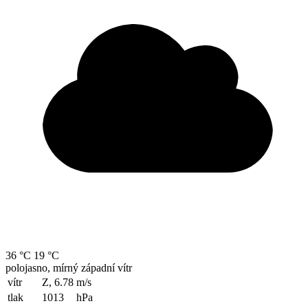
36 °C
19 °C
polojasno, mírný západní vítr
vítr
Z, 6.78
m/s
tlak
1013
hPa