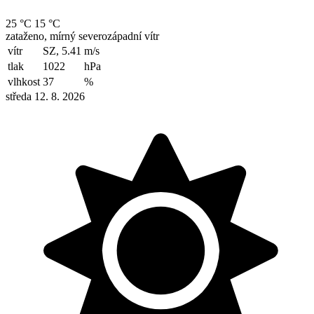
25 °C
15 °C
zataženo, mírný severozápadní vítr
vítr
SZ, 5.41
m/s
tlak
1022
hPa
vlhkost
37
%
středa 12. 8. 2026