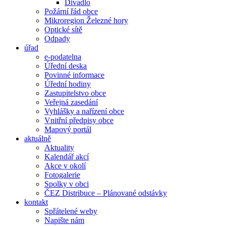
Divadlo
Požární řád obce
Mikroregion Železné hory
Optické sítě
Odpady
úřad
e-podatelna
Úřední deska
Povinné informace
Úřední hodiny
Zastupitelstvo obce
Veřejná zasedání
Vyhlášky a nařízení obce
Vnitřní předpisy obce
Mapový portál
aktuálně
Aktuality
Kalendář akcí
Akce v okolí
Fotogalerie
Spolky v obci
ČEZ Distribuce – Plánované odstávky
kontakt
Spřátelené weby
Napište nám