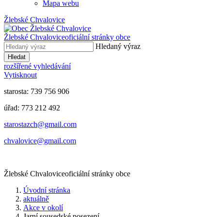
Mapa webu
Žlebské Chvalovice
Žlebské Chvalovice
oficiální stránky obce
Hledaný výraz
Hledat
rozšířené vyhledávání
Vytisknout
starosta: 739 756 906
úřad: 773 212 492
​​​​starostazch@gmail.com
​​​​chvalovice@gmail.com
Žlebské Chvalovice
oficiální stránky obce
Úvodní stránka
aktuálně
Akce v okolí
Jarní sousedské posezení