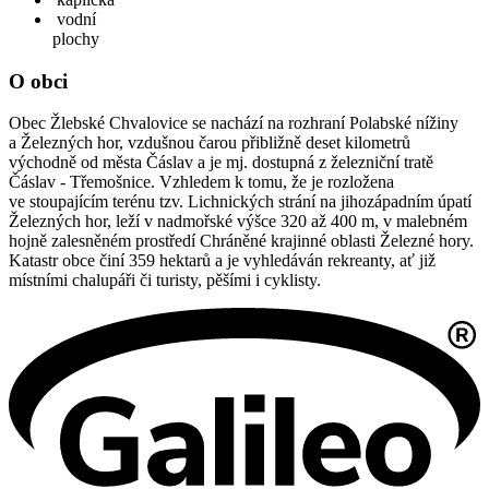
vodní
plochy
O obci
Obec Žlebské Chvalovice se nachází na rozhraní Polabské nížiny
a Železných hor, vzdušnou čarou přibližně deset kilometrů
východně od města Čáslav a je mj. dostupná z železniční tratě
Čáslav - Třemošnice. Vzhledem k tomu, že je rozložena
ve stoupajícím terénu tzv. Lichnických strání na jihozápadním úpatí
Železných hor, leží v nadmořské výšce 320 až 400 m, v malebném
hojně zalesněném prostředí Chráněné krajinné oblasti Železné hory.
Katastr obce činí 359 hektarů a je vyhledáván rekreanty, ať již
místními chalupáři či turisty, pěšími i cyklisty.