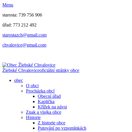
Menu
starosta: 739 756 906
úřad: 773 212 492
​​​​starostazch@gmail.com
​​​​chvalovice@gmail.com
Žlebské Chvalovice
oficiální stránky obce
obec
O obci
Procházka obcí
Obecní úřad
Kaplička
Křížek na návsi
Znak a vlajka obce
Historie
Z historie obce
Putování po vzpomínkách