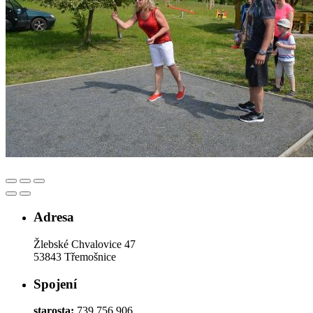
Adresa
Žlebské Chvalovice 47
53843 Třemošnice
Spojení
starosta:
739 756 906