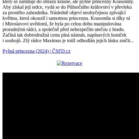
který se zamiluje do obrazu krásné, ale pyšné princezny Krasomily.
Aby získal její srdce, vydá se do Půlnočního království v převleku
za prostého zahradníka. Následně objeví neobyčejnou zpívající
květinu, která okouzlí i samotnou princeznu. Krasomila si díky ní
i Miroslavovi uvědomí, že byla po celou dobu manipulována
proradnými rádci, a společně před nebezpečím utečou z hradu.
Začíná tak dobrodružná cesta plná nástrah, napínavých honiček
i soubojů. Zlý rádce Maximus je totiž odhodlán jejich lásku zničit...
Pyšná princezna (2024) | ČSFD.cz