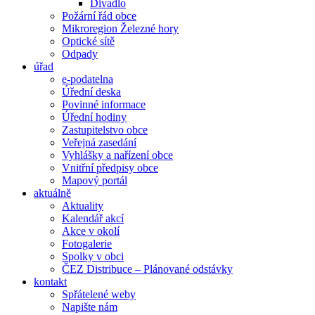
Divadlo
Požární řád obce
Mikroregion Železné hory
Optické sítě
Odpady
úřad
e-podatelna
Úřední deska
Povinné informace
Úřední hodiny
Zastupitelstvo obce
Veřejná zasedání
Vyhlášky a nařízení obce
Vnitřní předpisy obce
Mapový portál
aktuálně
Aktuality
Kalendář akcí
Akce v okolí
Fotogalerie
Spolky v obci
ČEZ Distribuce – Plánované odstávky
kontakt
Spřátelené weby
Napište nám