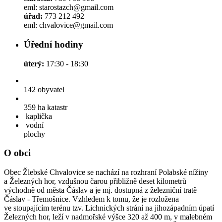
eml: starostazch@gmail.com
úřad:
773 212 492
eml: chvalovice@gmail.com
Úřední hodiny
úterý:
17:30 - 18:30
142
obyvatel
359 ha
katastr
kaplička
vodní
plochy
O obci
Obec Žlebské Chvalovice se nachází na rozhraní Polabské nížiny
a Železných hor, vzdušnou čarou přibližně deset kilometrů
východně od města Čáslav a je mj. dostupná z železniční tratě
Čáslav - Třemošnice. Vzhledem k tomu, že je rozložena
ve stoupajícím terénu tzv. Lichnických strání na jihozápadním úpatí
Železných hor, leží v nadmořské výšce 320 až 400 m, v malebném