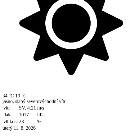
34 °C
19 °C
jasno, slabý severovýchodní vítr
vítr
SV, 4.21
m/s
tlak
1017
hPa
vlhkost
23
%
úterý 11. 8. 2026