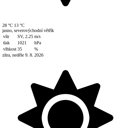
28 °C
13 °C
jasno, severovýchodní větřík
vítr
SV, 2.25
m/s
tlak
1021
hPa
vlhkost
35
%
zítra, neděle 9. 8. 2026