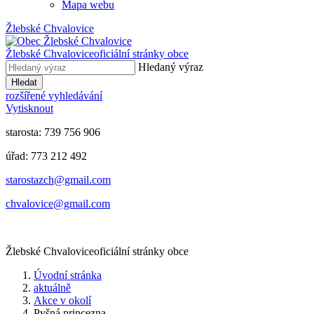
Mapa webu
Žlebské Chvalovice
Žlebské Chvalovice
oficiální stránky obce
Hledaný výraz
Hledat
rozšířené vyhledávání
Vytisknout
starosta: 739 756 906
úřad: 773 212 492
​​​​starostazch@gmail.com
​​​​chvalovice@gmail.com
Žlebské Chvalovice
oficiální stránky obce
Úvodní stránka
aktuálně
Akce v okolí
Pyšná princezna