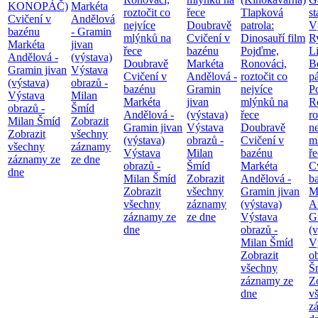
KONOPÁČ)
Markéta
roztočit co
řece
Tlapková
st
Cvičení v
Andělová
nejvíce
Doubravě
patrola:
V
bazénu
- Gramin
mlýnků na
Cvičení v
Dinosauří film
Ry
Markéta
jivan
řece
bazénu
Pojďme,
Li
Andělová -
(výstava)
Doubravě
Markéta
Ronováci,
B
Gramin jivan
Výstava
Cvičení v
Andělová -
roztočit co
pá
(výstava)
obrazů -
bazénu
Gramin
nejvíce
P
Výstava
Milan
Markéta
jivan
mlýnků na
R
obrazů -
Šmíd
Andělová -
(výstava)
řece
ro
Milan Šmíd
Zobrazit
Gramin jivan
Výstava
Doubravě
ne
Zobrazit
všechny
(výstava)
obrazů -
Cvičení v
m
všechny
záznamy
Výstava
Milan
bazénu
ř
záznamy ze
ze dne
obrazů -
Šmíd
Markéta
C
dne
Milan Šmíd
Zobrazit
Andělová -
b
Zobrazit
všechny
Gramin jivan
M
všechny
záznamy
(výstava)
A
záznamy ze
ze dne
Výstava
G
dne
obrazů -
(v
Milan Šmíd
V
Zobrazit
o
všechny
Š
záznamy ze
Z
dne
v
z