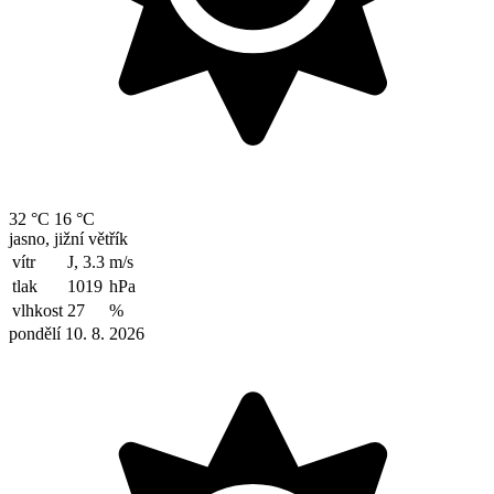
32 °C
16 °C
jasno, jižní větřík
vítr
J, 3.3
m/s
tlak
1019
hPa
vlhkost
27
%
pondělí 10. 8. 2026