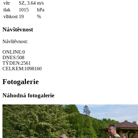
vítr
SZ, 3.64
m/s
tlak
1015
hPa
vlhkost
19
%
Návštěvnost
Návštěvnost:
ONLINE:
0
DNES:
508
TÝDEN:
2561
CELKEM:
1098160
Fotogalerie
Náhodná fotogalerie